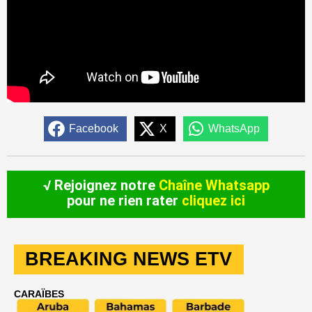
Facebook
X
WhatsApp
√ Rejoignez notre
Chaîne Whatsapp
pour ne rien rater
cliquez ici
BREAKING NEWS ETV
CARAÏBES