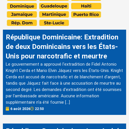
République Dominicaine: Extradition
de deux Dominicains vers les États-
Unis pour narcotrafic et meurtre
Le gouvernement a approuvé l'extradition de Fidel Antonio
Knight Cerda et Mario Elvin Jáquez vers les États-Unis. Knight
Cerda est accusé de narcotrafic et de blanchiment d'argent,
tandis que Jáquez fait face à une accusation de meurtre au
second degré. Les demandes d'extradition ont été soumises
par l'ambassade américaine. Aucune information
supplémentaire n'a été fournie […]
6 août 2026
22:50