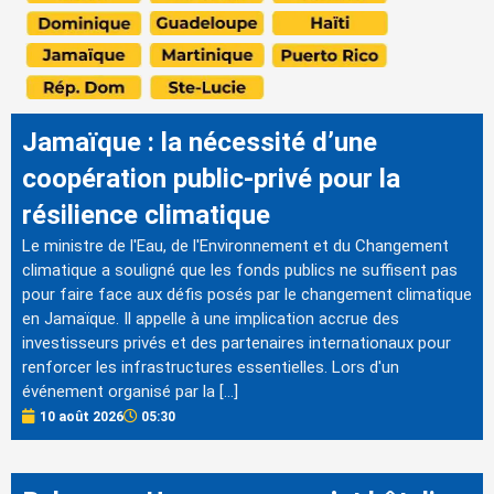
Jamaïque : la nécessité d’une
coopération public-privé pour la
résilience climatique
Le ministre de l'Eau, de l'Environnement et du Changement
climatique a souligné que les fonds publics ne suffisent pas
pour faire face aux défis posés par le changement climatique
en Jamaïque. Il appelle à une implication accrue des
investisseurs privés et des partenaires internationaux pour
renforcer les infrastructures essentielles. Lors d'un
événement organisé par la […]
10 août 2026
05:30