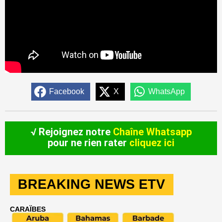
Facebook
X
WhatsApp
√ Rejoignez notre
Chaîne Whatsapp
pour ne rien rater
cliquez ici
BREAKING NEWS ETV
CARAÏBES