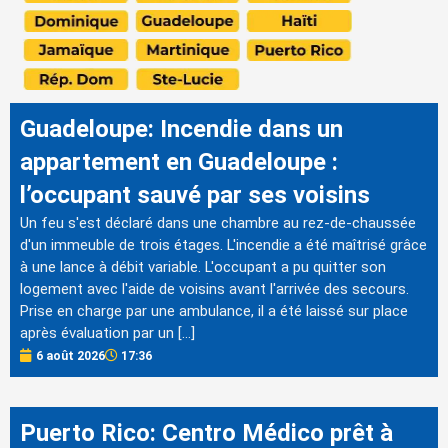
Guadeloupe: Incendie dans un
appartement en Guadeloupe :
l’occupant sauvé par ses voisins
Un feu s'est déclaré dans une chambre au rez-de-chaussée
d'un immeuble de trois étages. L'incendie a été maîtrisé grâce
à une lance à débit variable. L'occupant a pu quitter son
logement avec l'aide de voisins avant l'arrivée des secours.
Prise en charge par une ambulance, il a été laissé sur place
après évaluation par un […]
6 août 2026
17:36
Puerto Rico: Centro Médico prêt à