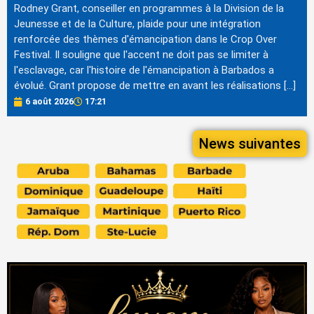
Rodney Grant, conseiller en programmes à la Division de la
Jeunesse et de la Culture, plaide pour une intégration
renforcée des thèmes d'émancipation dans le Crop Over
Festival. Il souligne que l'accent ne doit pas se limiter à
l'esclavage, car l'histoire de l'émancipation à Barbados a
évolué. Grant propose de mettre en avant les réalisations […]
6 août 2026
17:21
News suivantes