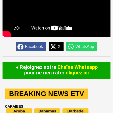
Facebook
X
WhatsApp
√ Rejoignez notre
Chaîne Whatsapp
pour ne rien rater
cliquez ici
BREAKING NEWS ETV
CARAÏBES