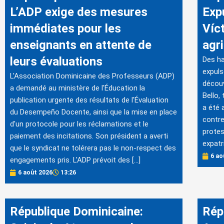
L’ADP exige des mesures
Exp
immédiates pour les
Víc
enseignants en attente de
agri
leurs évaluations
Des ha
expuls
L'Association Dominicaine des Professeurs (ADP)
découv
a demandé au ministère de l'Éducation la
Bello,
publication urgente des résultats de l'Évaluation
a été 
du Desempeño Docente, ainsi que la mise en place
contre
d'un protocole pour les réclamations et le
protes
paiement des incitations. Son président a averti
expatri
que le syndicat ne tolérera pas le non-respect des
6 ao
engagements pris. L'ADP prévoit des […]
6 août 2026
13:26
République Dominicaine:
Rép