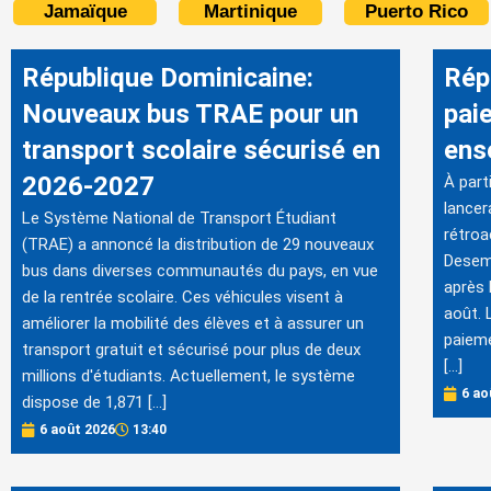
Jamaïque
Martinique
Puerto Rico
République Dominicaine:
Rép
Nouveaux bus TRAE pour un
pai
transport scolaire sécurisé en
ens
2026-2027
À part
lancer
Le Système National de Transport Étudiant
rétroa
(TRAE) a annoncé la distribution de 29 nouveaux
Desem
bus dans diverses communautés du pays, en vue
après 
de la rentrée scolaire. Ces véhicules visent à
août. 
améliorer la mobilité des élèves et à assurer un
paieme
transport gratuit et sécurisé pour plus de deux
[…]
millions d'étudiants. Actuellement, le système
6 ao
dispose de 1,871 […]
6 août 2026
13:40