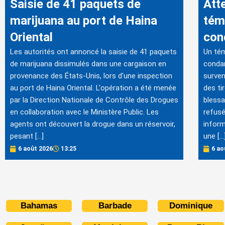
Saisie de 41 paquets de
Atte
marijuana au port de Haina
tém
Oriental
con
Les autorités ont annoncé la saisie de 41 paquets
Un tém
de marijuana dissimulés dans une cargaison en
conda
provenance des États-Unis, lors d'une inspection
surven
au port de Haina Oriental. L'opération a été menée
des ti
par la Direction Nationale de Contrôle des Drogues
blessa
en collaboration avec le Ministère Public. Les
refusé
agents ont découvert la drogue dans un réservoir,
inform
pesant […]
une […
6 août 2026
13:25
6 ao
Bahamas
Barbade
Dominique