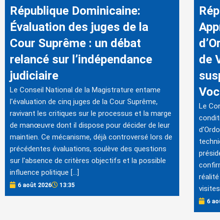
République Dominicaine:
Rép
Évaluation des juges de la
App
Cour Suprême : un débat
d’O
relancé sur l’indépendance
de 
judiciaire
sus
Voc
Le Conseil National de la Magistrature entame
l'évaluation de cinq juges de la Cour Suprême,
Le Con
ravivant les critiques sur le processus et la marge
condit
de manœuvre dont il dispose pour décider de leur
d'Ordo
maintien. Ce mécanisme, déjà controversé lors de
techni
précédentes évaluations, soulève des questions
présid
sur l'absence de critères objectifs et la possible
confir
influence politique […]
réalit
6 août 2026
13:35
visite
6 ao