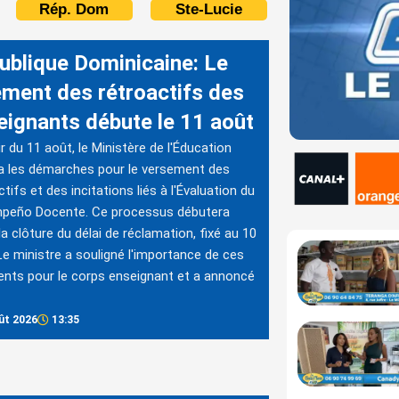
Rép. Dom
Ste-Lucie
ublique Dominicaine: Le
ement des rétroactifs des
eignants débute le 11 août
ir du 11 août, le Ministère de l'Éducation
a les démarches pour le versement des
ctifs et des incitations liés à l'Évaluation du
peño Docente. Ce processus débutera
la clôture du délai de réclamation, fixé au 10
Le ministre a souligné l'importance de ces
nts pour le corps enseignant et a annoncé
ût 2026
13:35