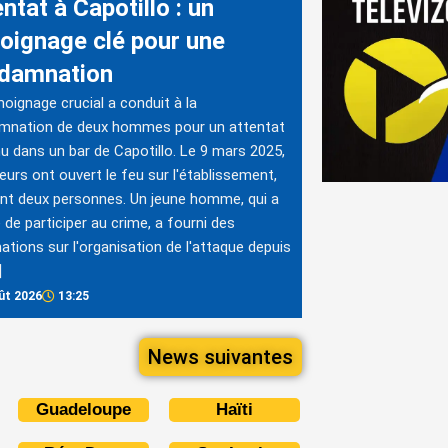
ntat à Capotillo : un
oignage clé pour une
damnation
oignage crucial a conduit à la
mnation de deux hommes pour un attentat
u dans un bar de Capotillo. Le 9 mars 2025,
reurs ont ouvert le feu sur l'établissement,
nt deux personnes. Un jeune homme, qui a
 de participer au crime, a fourni des
ations sur l'organisation de l'attaque depuis
]
ût 2026
13:25
News suivantes
Guadeloupe
Haïti