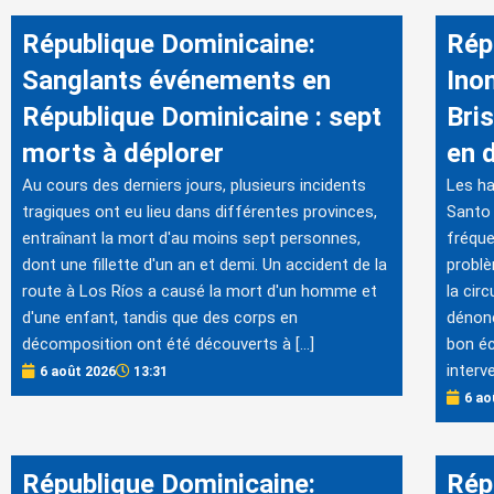
République Dominicaine:
Rép
Sanglants événements en
Ino
République Dominicaine : sept
Bris
morts à déplorer
en 
Au cours des derniers jours, plusieurs incidents
Les ha
tragiques ont eu lieu dans différentes provinces,
Santo 
entraînant la mort d'au moins sept personnes,
fréque
dont une fillette d'un an et demi. Un accident de la
problè
route à Los Ríos a causé la mort d'un homme et
la cir
d'une enfant, tandis que des corps en
dénonc
décomposition ont été découverts à […]
bon éc
interve
6 août 2026
13:31
6 ao
République Dominicaine:
Rép