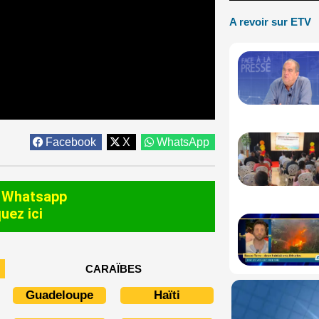
A revoir sur ETV
Facebook
X
WhatsApp
 Whatsapp
quez ici
CARAÏBES
Guadeloupe
Haïti