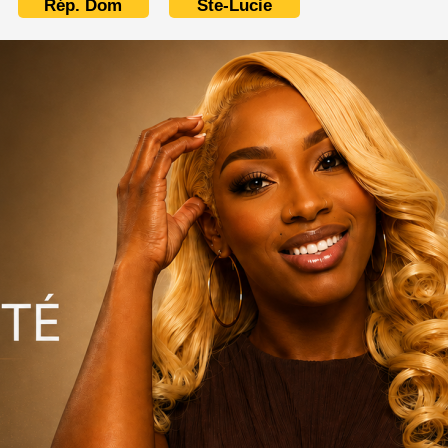
Rép. Dom
Ste-Lucie