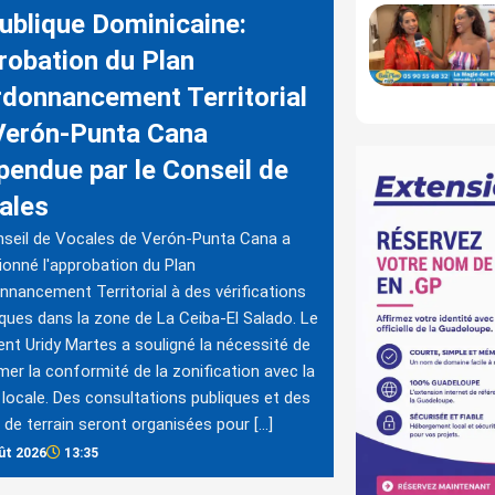
ublique Dominicaine:
robation du Plan
rdonnancement Territorial
Verón-Punta Cana
pendue par le Conseil de
ales
seil de Vocales de Verón-Punta Cana a
ionné l'approbation du Plan
nnancement Territorial à des vérifications
ques dans la zone de La Ceiba-El Salado. Le
ent Uridy Martes a souligné la nécessité de
mer la conformité de la zonification avec la
é locale. Des consultations publiques et des
s de terrain seront organisées pour […]
ût 2026
13:35