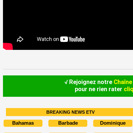
√ Rejoignez notre
Chaîne
pour ne rien rater
cli
BREAKING NEWS ETV
Bahamas
Barbade
Dominique