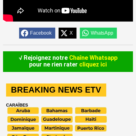
Facebook
X
WhatsApp
√ Rejoignez notre
Chaîne Whatsapp
pour ne rien rater
cliquez ici
BREAKING NEWS ETV
CARAÏBES