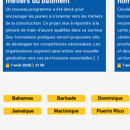
métiers du bâtiment
hom
Un nouveau programme a été lancé pour
L'écol
encourager les jeunes à s'orienter vers les métiers
honore
de la construction. Ce projet vise à répondre à la
reconn
pénurie de main-d'œuvre qualifiée dans ce secteur.
cette 
Des formations pratiques seront proposées afin
cérémo
de développer les compétences nécessaires. Les
procha
organisateurs espèrent ainsi attirer une nouvelle
et des
génération vers ces professions essentielles […]
un hom
7 août 2026
21:00
7 ao
Bahamas
Barbade
Dominique
Jamaïque
Martinique
Puerto Rico