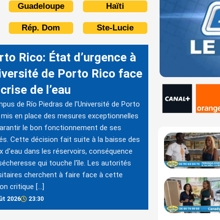
Guadeloupe
Haïti
Rép. Dom
Ste-Lucie
rto Rico: État d’urgence à
iversité de Porto Rico face
 crise de l’eau
pus de Río Piedras de l'Université de Porto
 mis en place des mesures exceptionnelles
arantir le bon fonctionnement de ses
tés. Cette décision fait suite à la baisse des
x d'eau dans les réservoirs, conséquence
sécheresse qui touche l'île. Les autorités
sitaires cherchent à faire face à cette
on critique […]
ût 2026
23:30