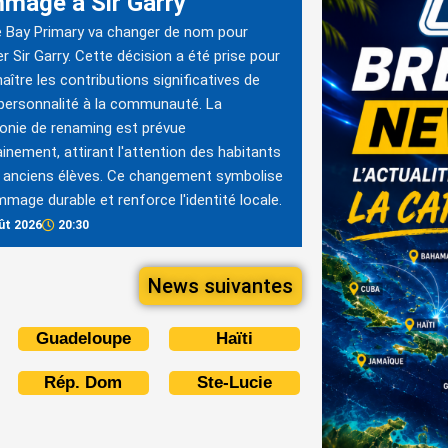
mage à Sir Garry
e Bay Primary va changer de nom pour
r Sir Garry. Cette décision a été prise pour
aître les contributions significatives de
personnalité à la communauté. La
nie de renaming est prévue
inement, attirant l'attention des habitants
 anciens élèves. Ce changement symbolise
mage durable et renforce l'identité locale.
ût 2026
20:30
News suivantes
Guadeloupe
Haïti
Rép. Dom
Ste-Lucie