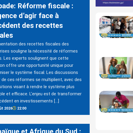
bade: Réforme fiscale :
gence d’agir face à
xcédent des recettes
cales
entation des recettes fiscales des
rises souligne la nécessité de réformes
s. Les experts soulignent que cette
ion offre une opportunité unique pour
iser le système fiscal. Les discussions
 de ces réformes se multiplient, avec des
itions visant à rendre le système plus
ble et efficace. L'enjeu est de transformer
cédent en investissements […]
ût 2026
22:00
aïque et Afrique du Sud :