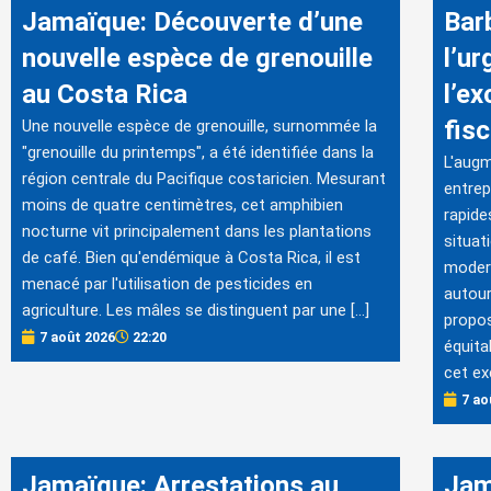
Jamaïque: Découverte d’une
Bar
nouvelle espèce de grenouille
l’ur
au Costa Rica
l’e
fis
Une nouvelle espèce de grenouille, surnommée la
"grenouille du printemps", a été identifiée dans la
L'augm
région centrale du Pacifique costaricien. Mesurant
entrep
moins de quatre centimètres, cet amphibien
rapide
nocturne vit principalement dans les plantations
situat
de café. Bien qu'endémique à Costa Rica, il est
modern
menacé par l'utilisation de pesticides en
autour
agriculture. Les mâles se distinguent par une […]
propos
7 août 2026
22:20
équita
cet ex
7 ao
Jamaïque: Arrestations au
Jam