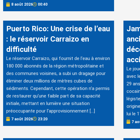
8 août 2026
00:40
Puerto Rico: Une crise de l’eau
Jam
: le réservoir Carraizo en
anc
difficulté
déc
acc
Le réservoir Carraizo, qui fournit de l'eau à environ
180 000 abonnés de la région métropolitaine et
Le jou
des communes voisines, a subi un dragage pour
avec l
éliminer deux millions de mètres cubes de
29 ans
sédiments. Cependant, cette opération n'a permis
cocaïn
de restaurer qu'une faible part de sa capacité
légist
initiale, mettant en lumière une situation
origin
préoccupante pour l'approvisionnement […]
lui le
7 août 2026
23:20
7 ao