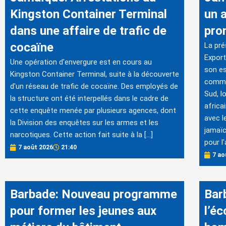
Kingston Container Terminal
un 
dans une affaire de trafic de
pro
cocaïne
La pré
Export
Une opération d'envergure est en cours au
son es
Kingston Container Terminal, suite à la découverte
commer
d'un réseau de trafic de cocaïne. Des employés de
Sud, lo
la structure ont été interpellés dans le cadre de
africa
cette enquête menée par plusieurs agences, dont
avec l
la Division des enquêtes sur les armes et les
jamaïc
narcotiques. Cette action fait suite à la […]
pour l'
7 août 2026
21:40
7 ao
Barbade: Nouveau programme
Bar
pour former les jeunes aux
l’é