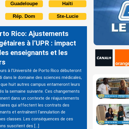
Guadeloupe
Haïti
Rép. Dom
Ste-Lucie
rto Rico: Ajustements
gétaires à l’UPR : impact
les enseignants et les
rs
urs à l'Université de Porto Rico débuteront
di dans le domaine des sciences médicales,
 que huit autres campus entameront leurs
tés la semaine suivante. Ces changements
nnent dans un contexte de réajustements
aires qui affectent les contrats des
nants et entraînent l'annulation de
nes classes. Les conséquences de ces
ons suscitent des […]