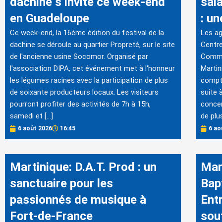
dachine s’invite ce week-end
sala
en Guadeloupe
: un
Ce week-end, la 16ème édition du festival de la
Les ag
dachine se déroule au quartier Propreté, sur le site
Centre
de l'ancienne usine Socomor. Organisé par
Commu
l'association DIPA, cet événement met à l'honneur
Martin
les légumes racines avec la participation de plus
compte
de soixante producteurs locaux. Les visiteurs
suite 
pourront profiter des activités de 7h à 15h,
concer
samedi et […]
de plu
6 août 2026
16:45
6 ao
Martinique: D.A.T. Prod : un
Mar
sanctuaire pour les
Bap
passionnés de musique à
Ent
Fort-de-France
sout