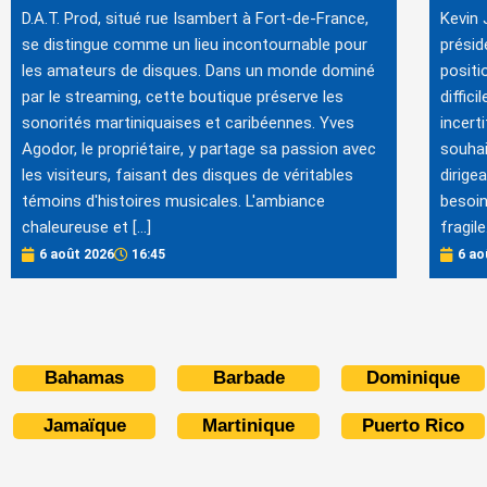
D.A.T. Prod, situé rue Isambert à Fort-de-France,
Kevin 
se distingue comme un lieu incontournable pour
présid
les amateurs de disques. Dans un monde dominé
posit
par le streaming, cette boutique préserve les
diffic
sonorités martiniquaises et caribéennes. Yves
incert
Agodor, le propriétaire, y partage sa passion avec
souhai
les visiteurs, faisant des disques de véritables
dirige
témoins d'histoires musicales. L'ambiance
besoin
chaleureuse et […]
fragile
6 août 2026
16:45
6 ao
Bahamas
Barbade
Dominique
Jamaïque
Martinique
Puerto Rico