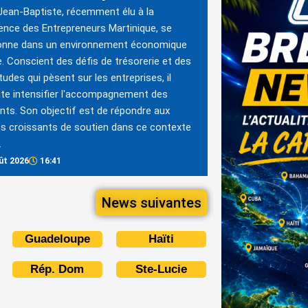
Jean-Baptiste, récemment élu à la
ence des Entrepreneurs Martinique, se
ionne dans un environnement économique
ile. Conscient des défis de trésorerie et des
itudes qui pèsent sur les entreprises, il
te intensifier l'accompagnement des
ants. Son objectif est de répondre aux
s croissants de soutien dans ce contexte
.
ût 2026
16:41
News suivantes
Guadeloupe
Haïti
Rép. Dom
Ste-Lucie