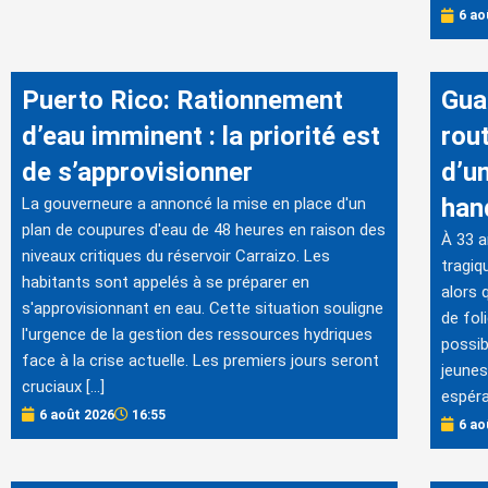
6 ao
Puerto Rico: Rationnement
Gua
d’eau imminent : la priorité est
rout
de s’approvisionner
d’u
han
La gouverneure a annoncé la mise en place d'un
plan de coupures d'eau de 48 heures en raison des
À 33 
niveaux critiques du réservoir Carraizo. Les
tragiq
habitants sont appelés à se préparer en
alors 
s'approvisionnant en eau. Cette situation souligne
de fol
l'urgence de la gestion des ressources hydriques
possib
face à la crise actuelle. Les premiers jours seront
jeunes
cruciaux […]
espéra
6 août 2026
16:55
6 ao