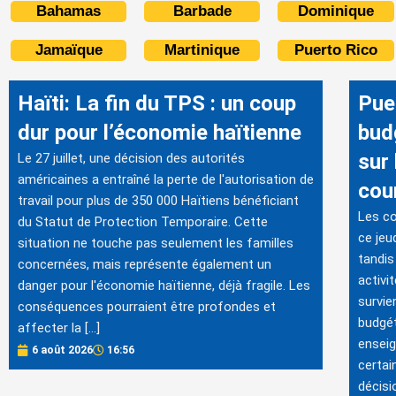
Bahamas
Barbade
Dominique
Jamaïque
Martinique
Puerto Rico
Haïti: La fin du TPS : un coup
Pue
dur pour l’économie haïtienne
bud
sur 
Le 27 juillet, une décision des autorités
américaines a entraîné la perte de l'autorisation de
cou
travail pour plus de 350 000 Haïtiens bénéficiant
Les co
du Statut de Protection Temporaire. Cette
ce jeu
situation ne touche pas seulement les familles
tandis
concernées, mais représente également un
activi
danger pour l'économie haïtienne, déjà fragile. Les
survie
conséquences pourraient être profondes et
budgét
affecter la […]
enseig
6 août 2026
16:56
certai
décisi