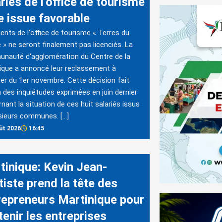
riés de l’office de tourisme
e issue favorable
ents de l'office de tourisme « Terres du
 » ne seront finalement pas licenciés. La
nauté d'agglomération du Centre de la
ique a annoncé leur reclassement à
r du 1er novembre. Cette décision fait
à des inquiétudes exprimées en juin dernier
nant la situation de ces huit salariés issus
sieurs communes. […]
ût 2026
16:45
tinique: Kevin Jean-
tiste prend la tête des
repreneurs Martinique pour
enir les entreprises