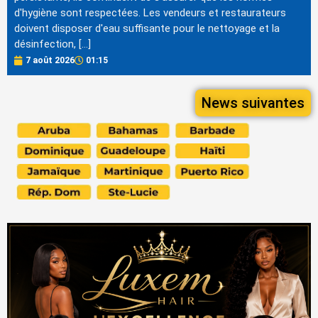
d'hygiène sont respectées. Les vendeurs et restaurateurs
doivent disposer d'eau suffisante pour le nettoyage et la
désinfection, […]
7 août 2026
01:15
News suivantes