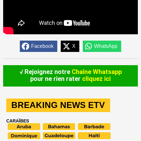
Facebook
X
WhatsApp
√ Rejoignez notre
Chaîne Whatsapp
pour ne rien rater
cliquez ici
BREAKING NEWS ETV
CARAÏBES