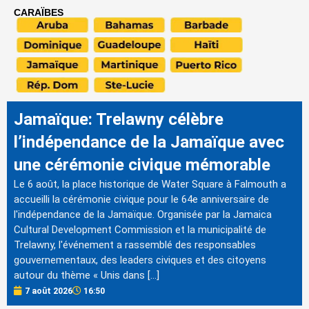
CARAÏBES
Jamaïque: Trelawny célèbre
l’indépendance de la Jamaïque avec
une cérémonie civique mémorable
Le 6 août, la place historique de Water Square à Falmouth a
accueilli la cérémonie civique pour le 64e anniversaire de
l'indépendance de la Jamaïque. Organisée par la Jamaica
Cultural Development Commission et la municipalité de
Trelawny, l'événement a rassemblé des responsables
gouvernementaux, des leaders civiques et des citoyens
autour du thème « Unis dans […]
7 août 2026
16:50