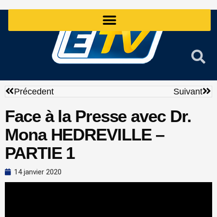
Aller
au
contenu
Précédent
Sui
Précedent
Suivant
Face à la Presse avec Dr.
Mona HEDREVILLE –
PARTIE 1
14 janvier 2020