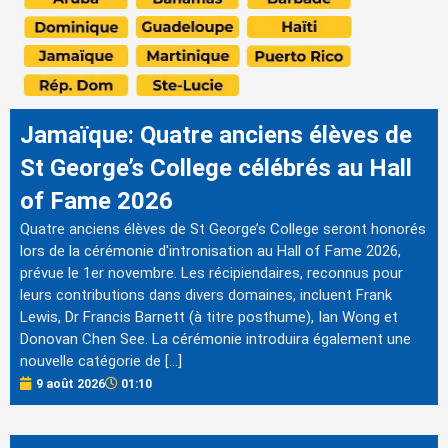
Jamaïque: Quatre anciens élèves de
St George’s College célébrés au Hall
of Fame 2026
Quatre anciens élèves de St George’s College seront honorés
lors de la cérémonie d'intronisation au Hall of Fame 2026,
prévue le 1er novembre. Les récipiendaires, reconnus pour
leurs contributions dans divers domaines, incluent Frank
Lewis, Dr Francis Barnett (à titre posthume), Ian Wong et
Donovan Chen See. La cérémonie introduira également une
nouvelle catégorie de […]
9 août 2026
01:10