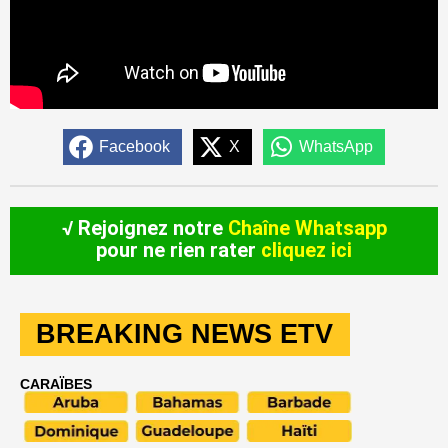
Facebook
X
WhatsApp
√ Rejoignez notre
Chaîne Whatsapp
pour ne rien rater
cliquez ici
BREAKING NEWS ETV
CARAÏBES