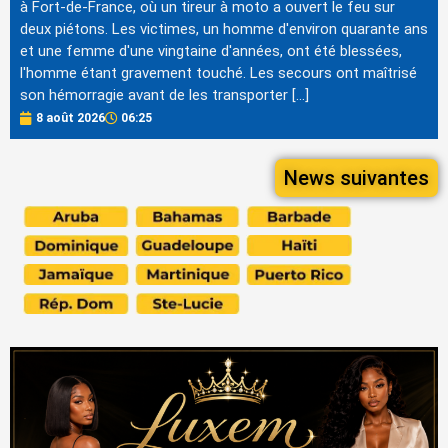
à Fort-de-France, où un tireur à moto a ouvert le feu sur
deux piétons. Les victimes, un homme d'environ quarante ans
et une femme d'une vingtaine d'années, ont été blessées,
l'homme étant gravement touché. Les secours ont maîtrisé
son hémorragie avant de les transporter […]
8 août 2026
06:25
News suivantes