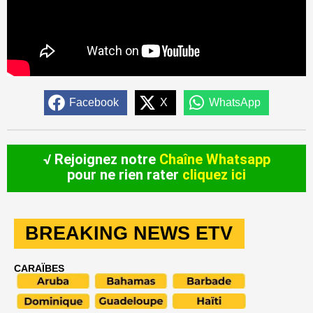
Facebook
X
WhatsApp
√ Rejoignez notre
Chaîne Whatsapp
pour ne rien rater
cliquez ici
BREAKING NEWS ETV
CARAÏBES