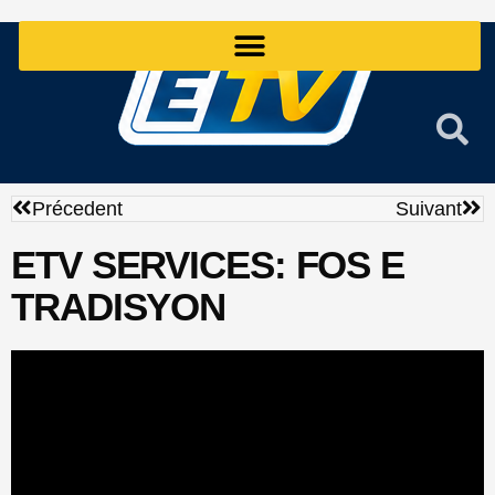
Aller
au
contenu
Précédent
Sui
Précedent
Suivant
ETV SERVICES: FOS E
TRADISYON