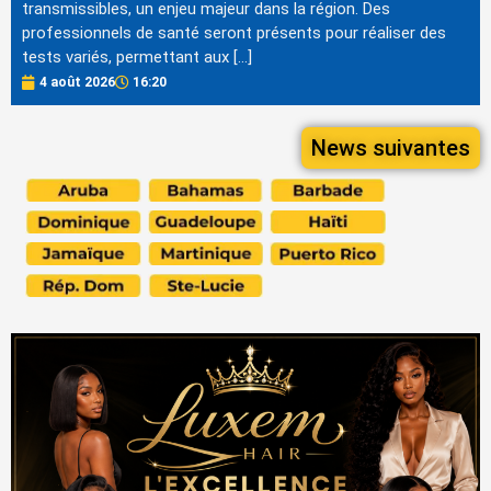
transmissibles, un enjeu majeur dans la région. Des
professionnels de santé seront présents pour réaliser des
tests variés, permettant aux […]
4 août 2026
16:20
News suivantes