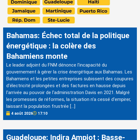
Bahamas: Échec total de la politique
énergétique : la colère des
Bahamiens monte
Le leader adjoint du FNM dénonce l'incapacité du
gouvernement à gérer la crise énergétique aux Bahamas. Les
Bahamiens et les petites entreprises subissent des coupures
d'électricité prolongées et des factures en hausse depuis
l'arrivée au pouvoir de l'administration Davis en 2021. Malgré
les promesses de réformes, la situation n'a cessé d'empirer,
laissant la population frustrée […]
4 août 2026
17:10
Guadeloupe: Indira Ampiot : Basse-