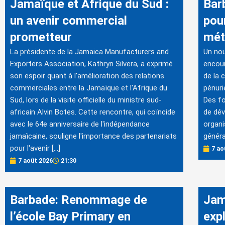
Jamaïque et Afrique du Sud :
Bar
un avenir commercial
pou
prometteur
mét
La présidente de la Jamaica Manufacturers and
Un no
Exporters Association, Kathryn Silvera, a exprimé
encour
son espoir quant à l'amélioration des relations
de la 
commerciales entre la Jamaïque et l'Afrique du
pénuri
Sud, lors de la visite officielle du ministre sud-
Des fo
africain Alvin Botes. Cette rencontre, qui coïncide
de dév
avec le 64e anniversaire de l'indépendance
organi
jamaïcaine, souligne l'importance des partenariats
généra
pour l'avenir […]
7 ao
7 août 2026
21:30
Barbade: Renommage de
Jam
l’école Bay Primary en
exp