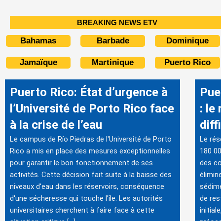
BREAKING NEWS ETV
Bahamas
Barbade
Dominique
Jamaïque
Martinique
Puerto Rico
Puerto Rico: État d’urgence à
Puer
l’Université de Porto Rico face
: le
à la crise de l’eau
diff
Le campus de Río Piedras de l'Université de Porto
Le rés
Rico a mis en place des mesures exceptionnelles
180 00
pour garantir le bon fonctionnement de ses
des co
activités. Cette décision fait suite à la baisse des
élimin
niveaux d'eau dans les réservoirs, conséquence
sédime
d'une sécheresse qui touche l'île. Les autorités
de res
universitaires cherchent à faire face à cette
initia