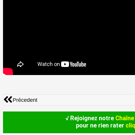
Précédent
Précedent
√ Rejoignez notre
Chaîne
pour ne rien rater
cli