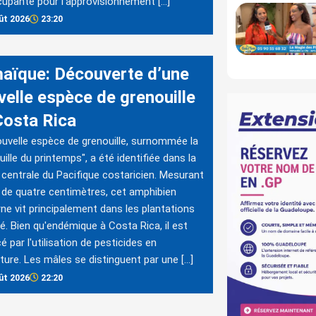
upante pour l'approvisionnement […]
ût 2026
23:20
aïque: Découverte d’une
velle espèce de grenouille
Costa Rica
uvelle espèce de grenouille, surnommée la
uille du printemps", a été identifiée dans la
 centrale du Pacifique costaricien. Mesurant
de quatre centimètres, cet amphibien
ne vit principalement dans les plantations
é. Bien qu'endémique à Costa Rica, il est
 par l'utilisation de pesticides en
lture. Les mâles se distinguent par une […]
ût 2026
22:20