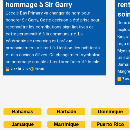
hommage à Sir Garry
ren
soin
L'école Bay Primary va changer de nom pour
honorer Sir Garry. Cette décision a été prise pour
Deux d
reconnaître les contributions significatives de
explos
cette personnalité à la communauté. La
Kingst
cérémonie de renaming est prévue
reçu d
prochainement, attirant l'attention des habitants
Myesha
et des anciens élèves. Ce changement symbolise
un sou
un hommage durable et renforce l'identité locale.
Jamaïq
7 août 2026
20:30
Malgré
7 ao
Bahamas
Barbade
Dominique
Jamaïque
Martinique
Puerto Rico