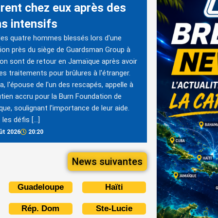
trent chez eux après des
s intensifs
es quatre hommes blessés lors d'une
ion près du siège de Guardsman Group à
on sont de retour en Jamaïque après avoir
es traitements pour brûlures à l'étranger.
, l'épouse de l'un des rescapés, appelle à
tien accru pour la Burn Foundation de
ue, soulignant l'importance de leur aide.
 les défis […]
ût 2026
20:20
News suivantes
Guadeloupe
Haïti
Rép. Dom
Ste-Lucie