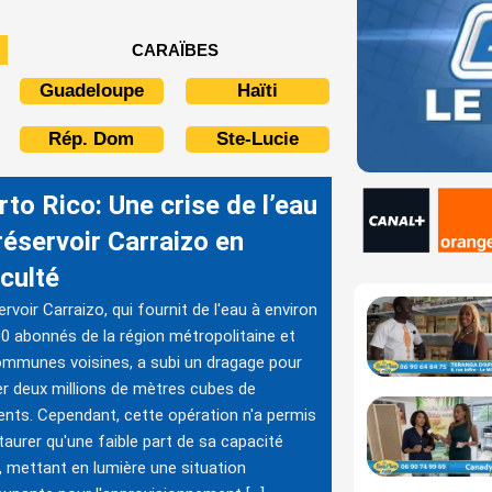
CARAÏBES
Guadeloupe
Haïti
Rép. Dom
Ste-Lucie
to Rico: Une crise de l’eau
 réservoir Carraizo en
iculté
ervoir Carraizo, qui fournit de l'eau à environ
0 abonnés de la région métropolitaine et
mmunes voisines, a subi un dragage pour
er deux millions de mètres cubes de
nts. Cependant, cette opération n'a permis
taurer qu'une faible part de sa capacité
le, mettant en lumière une situation