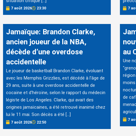
situation critique […]
préocc
7 août 2026
23:30
7 ao
Jamaïque: Brandon Clarke,
Jam
ancien joueur de la NBA,
nou
décède d’une overdose
au 
accidentelle
Une no
"greno
Le joueur de basketball Brandon Clarke, évoluant
région
avec les Memphis Grizzlies, est décédé à l'âge de
moins 
29 ans, suite à une overdose accidentelle de
noctur
cocaïne et d'héroïne, selon le rapport du médecin
de caf
légiste de Los Angeles. Clarke, qui avait des
menacé
origines jamaïcaines, a été retrouvé inanimé chez
agricu
lui le 11 mai. Son décès a été […]
7 ao
7 août 2026
22:50