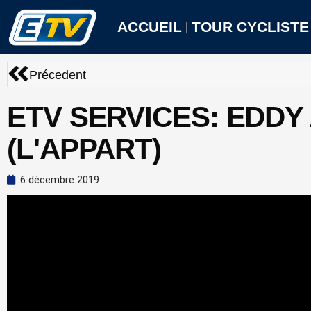
Aller
au
ACCUEIL
TOUR CYCLISTE
contenu
Précédent
Précedent
ETV SERVICES: EDD
(L'APPART)
6 décembre 2019