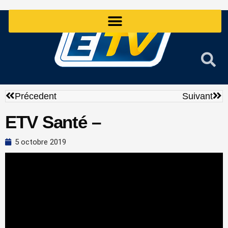
Aller
au
contenu
Précédent
Sui
Précedent
Suivant
ETV Santé –
5 octobre 2019