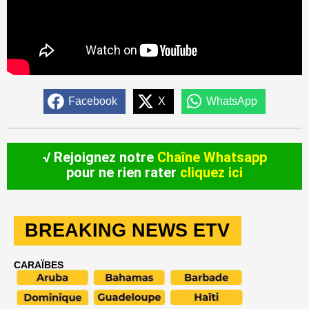
Facebook
X
WhatsApp
√ Rejoignez notre
Chaîne Whatsapp
pour ne rien rater
cliquez ici
BREAKING NEWS ETV
CARAÏBES