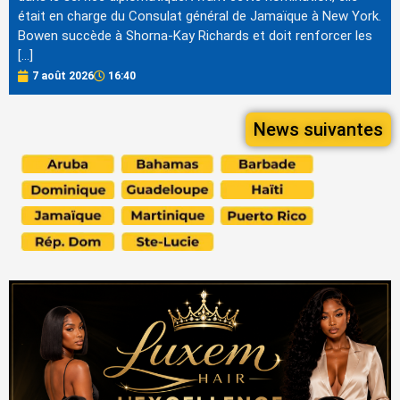
était en charge du Consulat général de Jamaïque à New York.
Bowen succède à Shorna-Kay Richards et doit renforcer les
[…]
7 août 2026
16:40
News suivantes