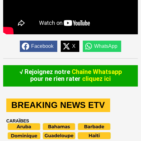
Facebook
X
WhatsApp
√ Rejoignez notre
Chaîne Whatsapp
pour ne rien rater
cliquez ici
BREAKING NEWS ETV
CARAÏBES