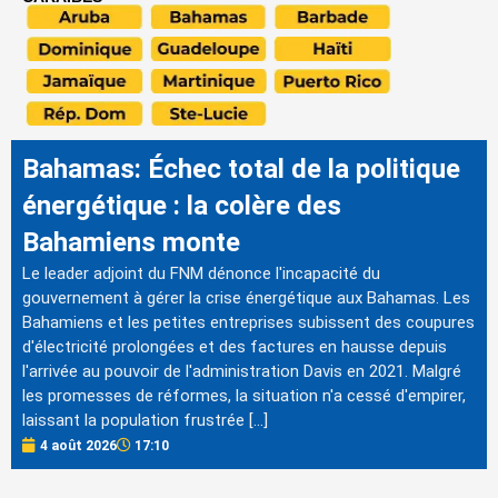
Bahamas: Échec total de la politique
énergétique : la colère des
Bahamiens monte
Le leader adjoint du FNM dénonce l'incapacité du
gouvernement à gérer la crise énergétique aux Bahamas. Les
Bahamiens et les petites entreprises subissent des coupures
d'électricité prolongées et des factures en hausse depuis
l'arrivée au pouvoir de l'administration Davis en 2021. Malgré
les promesses de réformes, la situation n'a cessé d'empirer,
laissant la population frustrée […]
4 août 2026
17:10