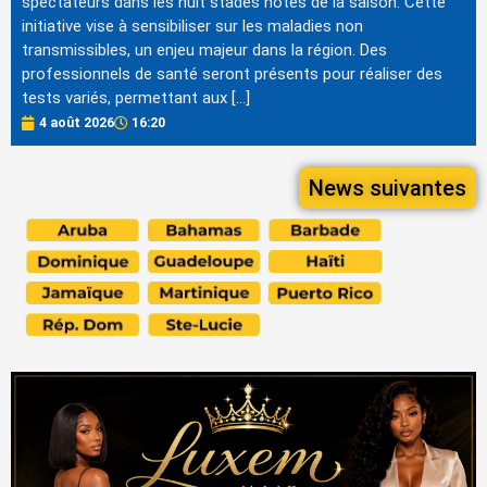
spectateurs dans les huit stades hôtes de la saison. Cette
initiative vise à sensibiliser sur les maladies non
transmissibles, un enjeu majeur dans la région. Des
professionnels de santé seront présents pour réaliser des
tests variés, permettant aux […]
4 août 2026
16:20
News suivantes