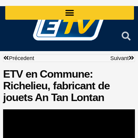
Aller
au
contenu
Précédent
Sui
Précedent
Suivant
ETV en Commune:
Richelieu, fabricant de
jouets An Tan Lontan