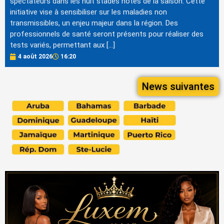
spectateurs dans les huit stades hôtes de la saison. Cette
initiative vise à sensibiliser sur les maladies non
transmissibles, un enjeu majeur dans la région. Des
professionnels de santé seront présents pour réaliser des
tests variés, permettant aux […]
4 août 2026
16:20
News suivantes