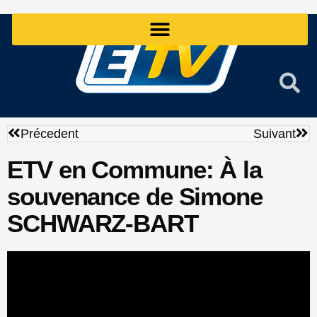
Aller
au
contenu
Précédent
Sui
Précedent
Suivant
ETV en Commune: À la
souvenance de Simone
SCHWARZ-BART