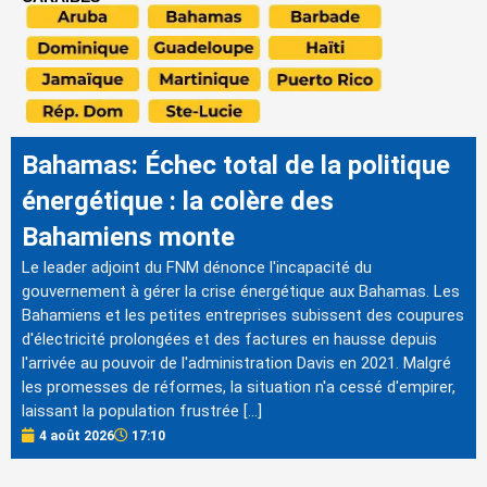
Bahamas: Échec total de la politique
énergétique : la colère des
Bahamiens monte
Le leader adjoint du FNM dénonce l'incapacité du
gouvernement à gérer la crise énergétique aux Bahamas. Les
Bahamiens et les petites entreprises subissent des coupures
d'électricité prolongées et des factures en hausse depuis
l'arrivée au pouvoir de l'administration Davis en 2021. Malgré
les promesses de réformes, la situation n'a cessé d'empirer,
laissant la population frustrée […]
4 août 2026
17:10