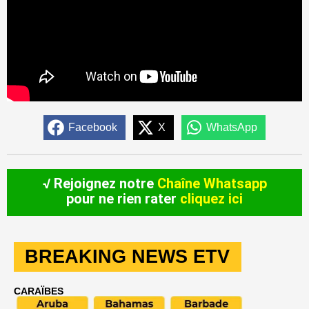
Facebook
X
WhatsApp
√ Rejoignez notre
Chaîne Whatsapp
pour ne rien rater
cliquez ici
BREAKING NEWS ETV
CARAÏBES