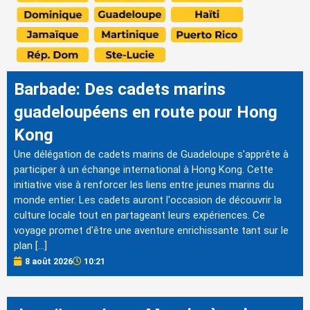
Barbade: Des cadets marins
guadeloupéens en route pour Hong
Kong
Une délégation de cadets marins de Guadeloupe s'apprête à
participer à un échange international à Hong Kong. Cette
initiative vise à renforcer les liens entre jeunes marins du
monde entier. Les cadets auront l'occasion de découvrir la
culture locale tout en partageant leurs expériences. Ce
voyage promet d'être une aventure enrichissante tant sur le
plan […]
8 août 2026
10:21