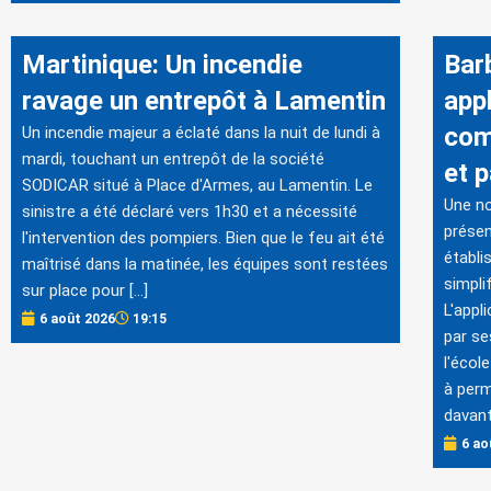
Martinique: Un incendie
Bar
ravage un entrepôt à Lamentin
appl
com
Un incendie majeur a éclaté dans la nuit de lundi à
mardi, touchant un entrepôt de la société
et 
SODICAR situé à Place d'Armes, au Lamentin. Le
Une no
sinistre a été déclaré vers 1h30 et a nécessité
présen
l'intervention des pompiers. Bien que le feu ait été
établi
maîtrisé dans la matinée, les équipes sont restées
simpli
sur place pour […]
L'appl
6 août 2026
19:15
par se
l'écol
à perm
davant
6 ao