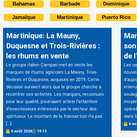
Bahamas
Barbade
Dominique
Jamaïque
Martinique
Puerto Rico
Martinique: La Mauny,
Mar
Duquesne et Trois-Rivières :
son
les rhums en vente
de l
Le groupe italien Campari met en vente les
Les us
marques de rhums agricoles La Mauny, Trois-
nouvea
Rivières et Duquesne, acquises en 2019. Cette
d'aujo
décision survient alors que le groupe cherche à
interr
recentrer ses activités. Les marques, reconnues
soula
pour leur qualité, pourraient attirer l'attention
moyen 
d'investisseurs intéressés par le secteur des
opérat
spiritueux. Le montant de la transaction n'a pas
dans l
[…]
6 ao
6 août 2026
19:15