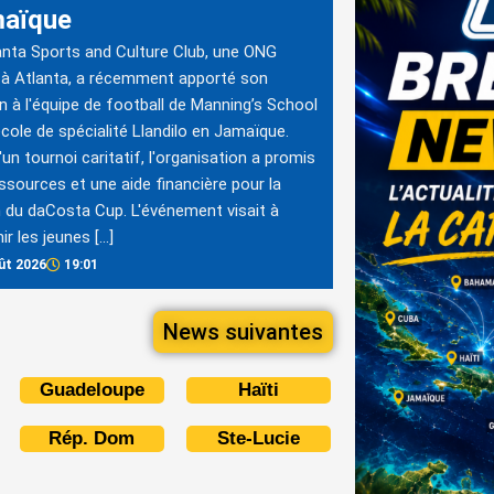
aïque
anta Sports and Culture Club, une ONG
à Atlanta, a récemment apporté son
n à l'équipe de football de Manning’s School
'école de spécialité Llandilo en Jamaïque.
'un tournoi caritatif, l'organisation a promis
ssources et une aide financière pour la
 du daCosta Cup. L'événement visait à
ir les jeunes […]
ût 2026
19:01
News suivantes
Guadeloupe
Haïti
Rép. Dom
Ste-Lucie