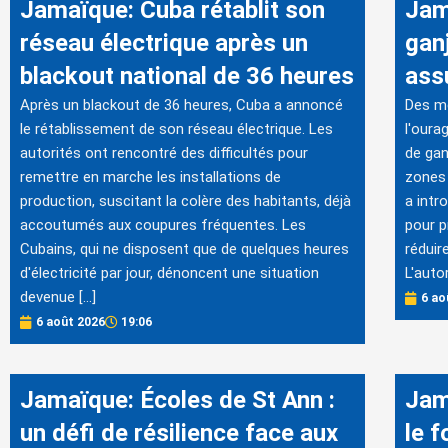
Jamaïque: Cuba rétablit son
Jam
réseau électrique après un
gan
blackout national de 36 heures
ass
Après un blackout de 36 heures, Cuba a annoncé
Des me
le rétablissement de son réseau électrique. Les
l'oura
autorités ont rencontré des difficultés pour
de gan
remettre en marche les installations de
zones 
production, suscitant la colère des habitants, déjà
a intr
accoutumés aux coupures fréquentes. Les
pour p
Cubains, qui ne disposent que de quelques heures
réduir
d'électricité par jour, dénoncent une situation
L'autor
devenue […]
6 ao
6 août 2026
19:06
Jamaïque: Écoles de St Ann :
Jam
un défi de résilience face aux
le f