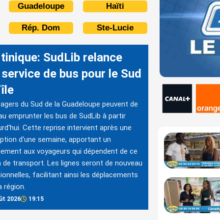
Guadeloupe
Haïti
Rép. Dom
Ste-Lucie
tinique: SudLib relance
 service de bus pour le Sud
’île
agers du Sud de la Guadeloupe peuvent de
u emprunter les bus de SudLib à partir
urd'hui. Cette reprise intervient après une
uption d'une semaine, apportant un
gement aux voyageurs qui dépendent de ce
de transport. Les lignes seront de nouveau
ionnelles, facilitant ainsi les déplacements
a région.
ût 2026
19:15