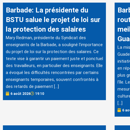
Barbade: La présidente du
Bar
BSTU salue le projet de loi sur
rout
la protection des salaires
meil
Gua
Mary Redman, présidente du Syndicat des
enseignants de la Barbade, a souligné l'importance
La mis
du projet de loi sur la protection des salaires. Ce
Guadel
texte vise à garantir un paiement juste et ponctuel
initia
des travailleurs, en particulier des enseignants. Elle
en ré
a évoqué les difficultés rencontrées par certains
plus g
enseignants temporaires, souvent confrontés à
l'île.
des retards de paiement […]
mesure
6 août 2026
19:10
cultu
[…]
6 ao