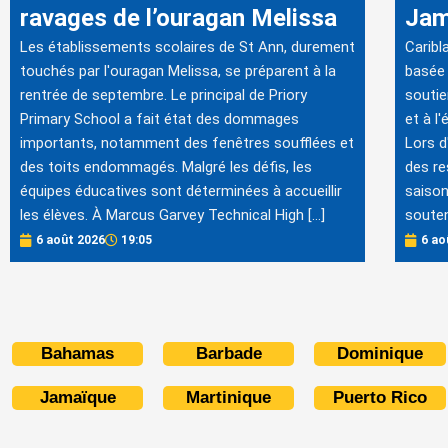
ravages de l’ouragan Melissa
Jam
Les établissements scolaires de St Ann, durement
Caribl
touchés par l'ouragan Melissa, se préparent à la
basée 
rentrée de septembre. Le principal de Priory
soutie
Primary School a fait état des dommages
et à l
importants, notamment des fenêtres soufflées et
Lors d
des toits endommagés. Malgré les défis, les
des re
équipes éducatives sont déterminées à accueillir
saison
les élèves. À Marcus Garvey Technical High […]
souten
6 août 2026
19:05
6 ao
Bahamas
Barbade
Dominique
Jamaïque
Martinique
Puerto Rico