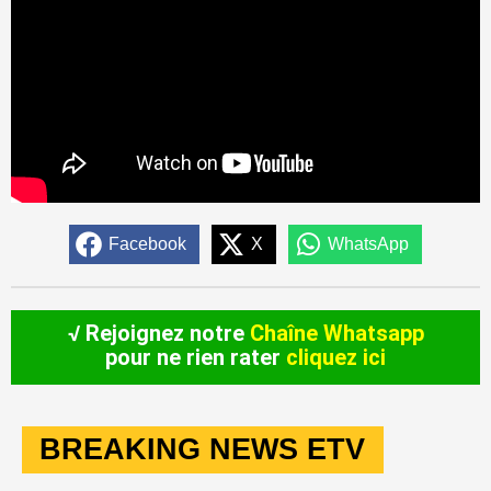
Facebook
X
WhatsApp
√ Rejoignez notre
Chaîne Whatsapp
pour ne rien rater
cliquez ici
BREAKING NEWS ETV