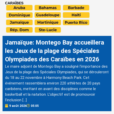
CARAÏBES
Jamaïque: Montego Bay accueillera
les Jeux de la plage des Spéciales
Olympiades des Caraïbes en 2026
Le maire adjoint de Montego Bay a souligné l'importance des
Jeux de la plage des Spéciales Olympiades, qui se dérouleront
du 18 au 22 novembre à Harmony Beach Park. Cet
événement rassemblera environ 220 athlètes de 20 pays
caribéens, mettant en avant des disciplines comme le
basketball et la natation. L'objectif est de promouvoir
l'inclusion […]
9 août 2026
05:05