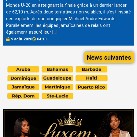
Monde U-20 en atteignant la finale grâce à un dernier lancer
de 62,10 m. Après deux tentatives non valables, il s'est inspiré
des exploits de son coéquipier Michael Andre Edwards.
Parallèlement, les équipes jamaïcaines de relais ont
également assuré leur […]
9 août 2026
04:10
News suivantes