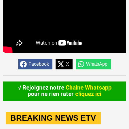
Facebook
X
WhatsApp
√ Rejoignez notre
Chaîne Whatsapp
pour ne rien rater
cliquez ici
BREAKING NEWS ETV