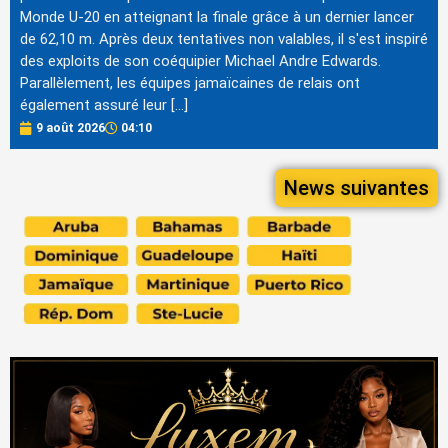
Monde U-20 en atteignant la finale grâce à un dernier lancer
de 62,10 m. Après deux tentatives non valables, il s'est inspiré
des exploits de son coéquipier Michael Andre Edwards.
Parallèlement, les équipes jamaïcaines de relais ont
également assuré leur […]
9 août 2026
04:10
News suivantes