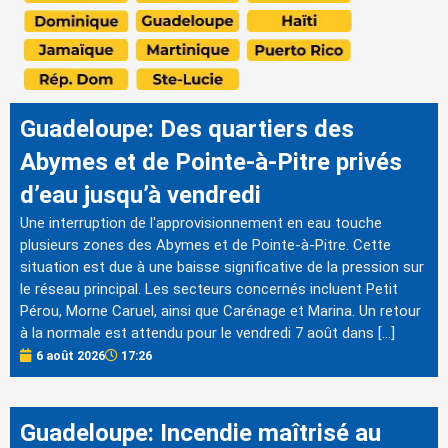
Guadeloupe: Des quartiers des
Abymes et de Pointe-à-Pitre privés
d’eau jusqu’à vendredi
Une interruption de l'approvisionnement en eau touche
plusieurs zones des Abymes et de Pointe-à-Pitre. Cette
situation est due à une baisse significative de la pression sur
le réseau principal. Les secteurs concernés incluent Petit
Pérou, Morne Caruel, ainsi que Carénage et Marina. Un retour
à la normale est attendu pour le vendredi 7 août dans […]
6 août 2026
17:26
Guadeloupe: Incendie maîtrisé au