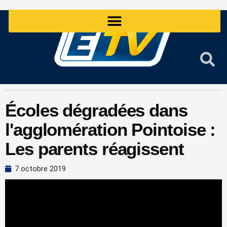
Aller
au
contenu
Écoles dégradées dans
l'agglomération Pointoise :
Les parents réagissent
7 octobre 2019