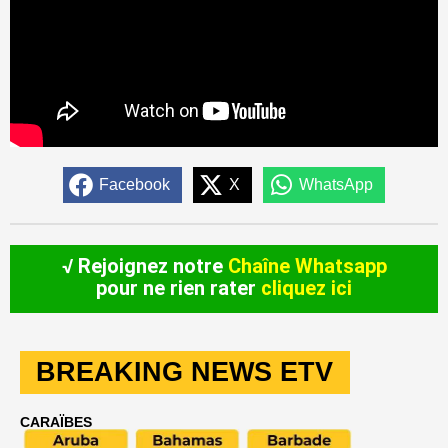
Facebook
X
WhatsApp
√ Rejoignez notre
Chaîne Whatsapp
pour ne rien rater
cliquez ici
BREAKING NEWS ETV
CARAÏBES