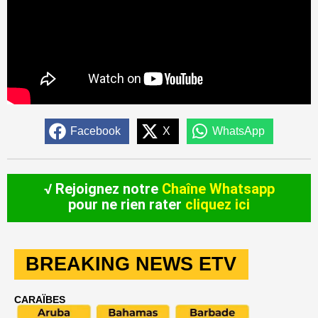
Facebook
X
WhatsApp
√ Rejoignez notre
Chaîne Whatsapp
pour ne rien rater
cliquez ici
BREAKING NEWS ETV
CARAÏBES