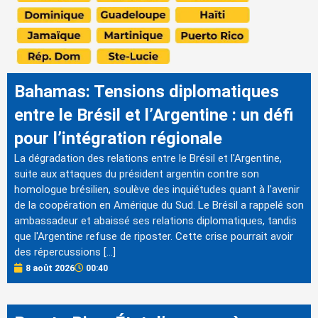
Bahamas: Tensions diplomatiques
entre le Brésil et l’Argentine : un défi
pour l’intégration régionale
La dégradation des relations entre le Brésil et l'Argentine,
suite aux attaques du président argentin contre son
homologue brésilien, soulève des inquiétudes quant à l'avenir
de la coopération en Amérique du Sud. Le Brésil a rappelé son
ambassadeur et abaissé ses relations diplomatiques, tandis
que l'Argentine refuse de riposter. Cette crise pourrait avoir
des répercussions […]
8 août 2026
00:40