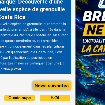
aïque: Découverte d’une
velle espèce de grenouille
Costa Rica
uvelle espèce de grenouille, surnommée la
uille du printemps", a été identifiée dans la
 centrale du Pacifique costaricien. Mesurant
de quatre centimètres, cet amphibien
ne vit principalement dans les plantations
é. Bien qu'endémique à Costa Rica, il est
 par l'utilisation de pesticides en
lture. Les mâles se distinguent par une […]
ût 2026
22:20
News suivantes
Guadeloupe
Haïti