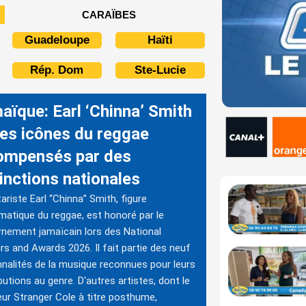
CARAÏBES
Guadeloupe
Haïti
Rép. Dom
Ste-Lucie
aïque: Earl ‘Chinna’ Smith
des icônes du reggae
ompensés par des
tinctions nationales
tariste Earl “Chinna” Smith, figure
atique du reggae, est honoré par le
nement jamaïcain lors des National
s and Awards 2026. Il fait partie des neuf
nalités de la musique reconnues pour leurs
butions au genre. D'autres artistes, dont le
ur Stranger Cole à titre posthume,