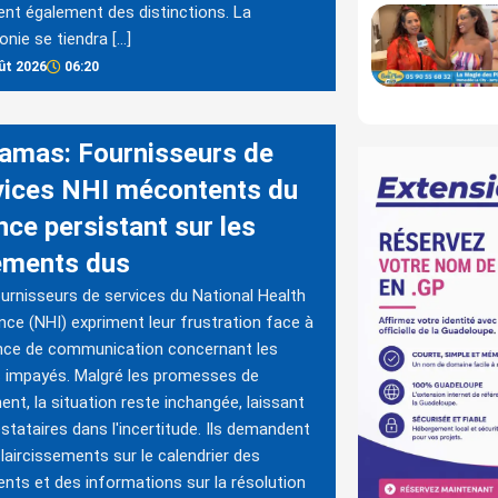
ent également des distinctions. La
nie se tiendra […]
ût 2026
06:20
amas: Fournisseurs de
vices NHI mécontents du
nce persistant sur les
ements dus
urnisseurs de services du National Health
nce (NHI) expriment leur frustration face à
nce de communication concernant les
 impayés. Malgré les promesses de
ent, la situation reste inchangée, laissant
estataires dans l'incertitude. Ils demandent
laircissements sur le calendrier des
nts et des informations sur la résolution