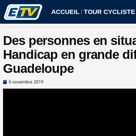
Aller
au
ACCUEIL
TOUR CYCLISTE
contenu
Des personnes en situ
Handicap en grande dif
Guadeloupe
6 novembre 2019