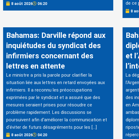
de ce 
8 août 2026
06:20
8 ao
Bahamas: Darville répond aux
Bah
inquiétudes du syndicat des
dipl
infirmiers concernant des
et l
lettres en attente
l’in
Le ministre a pris la parole pour clarifier la
La dég
situation liée aux lettres en retard envoyées aux
l'Arge
infirmiers. Il a reconnu les préoccupations
argent
exprimées par le syndicat et a assuré que des
des in
mesures seraient prises pour résoudre ce
en Amé
problème rapidement. Les discussions se
ambass
poursuivent afin d'améliorer la communication et
diplom
d'éviter de futurs désagréments pour les […]
ripost
réperc
8 août 2026
04:20