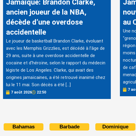
Jamaïque: Brandon Clarke,
Jam
ancien joueur de la NBA,
nou
décède d’une overdose
au 
accidentelle
Une no
"greno
Le joueur de basketball Brandon Clarke, évoluant
région
avec les Memphis Grizzlies, est décédé à l'âge de
moins 
29 ans, suite à une overdose accidentelle de
noctur
cocaïne et d'héroïne, selon le rapport du médecin
de caf
légiste de Los Angeles. Clarke, qui avait des
menacé
origines jamaïcaines, a été retrouvé inanimé chez
agricu
lui le 11 mai. Son décès a été […]
7 ao
7 août 2026
22:50
Bahamas
Barbade
Dominique