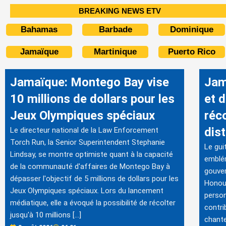
BREAKING NEWS ETV
Bahamas
Barbade
Dominique
Jamaïque
Martinique
Puerto Rico
Jamaïque: Montego Bay vise
Jam
10 millions de dollars pour les
et 
Jeux Olympiques spéciaux
réc
dis
Le directeur national de la Law Enforcement
Torch Run, la Senior Superintendent Stephanie
Le gui
Lindsay, se montre optimiste quant à la capacité
emblém
de la communauté d'affaires de Montego Bay à
gouver
dépasser l'objectif de 5 millions de dollars pour les
Honour
Jeux Olympiques spéciaux. Lors du lancement
person
médiatique, elle a évoqué la possibilité de récolter
contri
jusqu'à 10 millions […]
chante