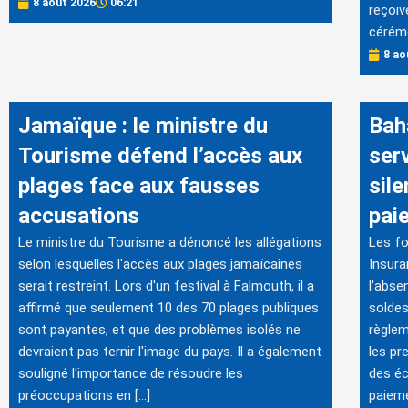
8 août 2026
06:21
reçoiv
cérémo
8 ao
Jamaïque : le ministre du
Bah
Tourisme défend l’accès aux
ser
plages face aux fausses
sile
accusations
pai
Le ministre du Tourisme a dénoncé les allégations
Les fo
selon lesquelles l'accès aux plages jamaïcaines
Insura
serait restreint. Lors d'un festival à Falmouth, il a
l'abse
affirmé que seulement 10 des 70 plages publiques
soldes
sont payantes, et que des problèmes isolés ne
règlem
devraient pas ternir l'image du pays. Il a également
les pr
souligné l'importance de résoudre les
des éc
préoccupations en […]
paieme