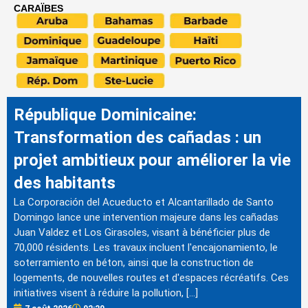
CARAÏBES
République Dominicaine:
Transformation des cañadas : un
projet ambitieux pour améliorer la vie
des habitants
La Corporación del Acueducto et Alcantarillado de Santo
Domingo lance une intervention majeure dans les cañadas
Juan Valdez et Los Girasoles, visant à bénéficier plus de
70,000 résidents. Les travaux incluent l'encajonamiento, le
soterramiento en béton, ainsi que la construction de
logements, de nouvelles routes et d'espaces récréatifs. Ces
initiatives visent à réduire la pollution, […]