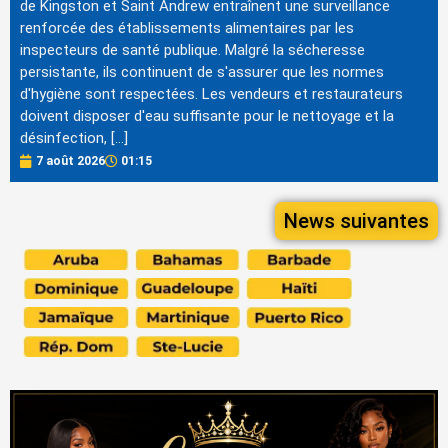
de Kingston et Saint Andrew entraînent une surveillance
renforcée des établissements alimentaires par les
inspecteurs de santé publique. Malgré la sécheresse
persistante, ils continuent de s'assurer que les normes
d'hygiène sont respectées. Les vendeurs et restaurateurs
doivent disposer d'eau suffisante pour le nettoyage et la
désinfection, […]
7 août 2026
01:15
News suivantes