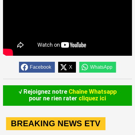
Facebook
X
WhatsApp
√ Rejoignez notre
Chaîne Whatsapp
pour ne rien rater
cliquez ici
BREAKING NEWS ETV