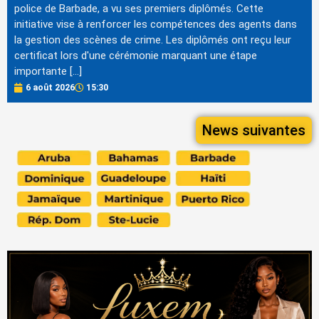
police de Barbade, a vu ses premiers diplômés. Cette
initiative vise à renforcer les compétences des agents dans
la gestion des scènes de crime. Les diplômés ont reçu leur
certificat lors d'une cérémonie marquant une étape
importante […]
6 août 2026
15:30
News suivantes