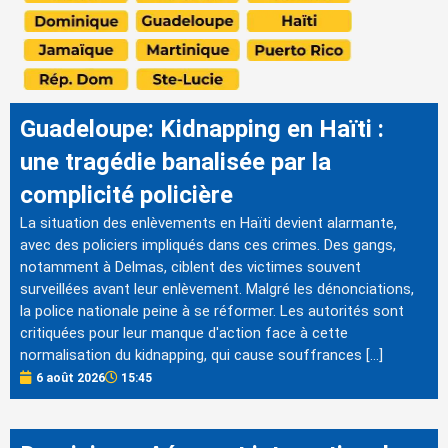
Guadeloupe: Kidnapping en Haïti :
une tragédie banalisée par la
complicité policière
La situation des enlèvements en Haïti devient alarmante,
avec des policiers impliqués dans ces crimes. Des gangs,
notamment à Delmas, ciblent des victimes souvent
surveillées avant leur enlèvement. Malgré les dénonciations,
la police nationale peine à se réformer. Les autorités sont
critiquées pour leur manque d'action face à cette
normalisation du kidnapping, qui cause souffrances […]
6 août 2026
15:45