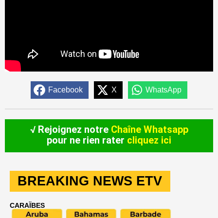
Facebook
X
WhatsApp
√ Rejoignez notre
Chaîne Whatsapp
pour ne rien rater
cliquez ici
BREAKING NEWS ETV
CARAÏBES