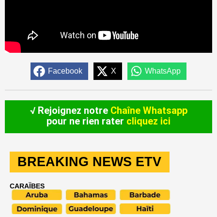
Facebook
X
WhatsApp
√ Rejoignez notre
Chaîne Whatsapp
pour ne rien rater
cliquez ici
BREAKING NEWS ETV
CARAÏBES