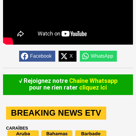
Facebook
X
WhatsApp
√ Rejoignez notre
Chaîne Whatsapp
pour ne rien rater
cliquez ici
BREAKING NEWS ETV
CARAÏBES