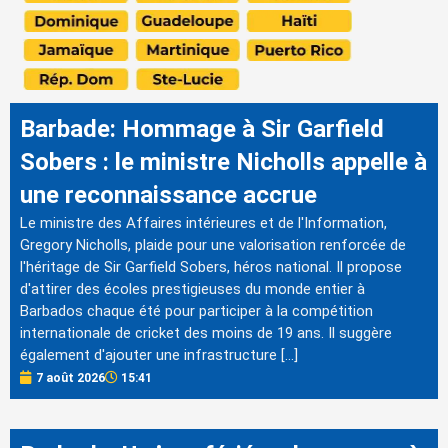
Barbade: Hommage à Sir Garfield
Sobers : le ministre Nicholls appelle à
une reconnaissance accrue
Le ministre des Affaires intérieures et de l'Information,
Gregory Nicholls, plaide pour une valorisation renforcée de
l'héritage de Sir Garfield Sobers, héros national. Il propose
d'attirer des écoles prestigieuses du monde entier à
Barbados chaque été pour participer à la compétition
internationale de cricket des moins de 19 ans. Il suggère
également d'ajouter une infrastructure […]
7 août 2026
15:41