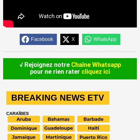
Facebook
X
WhatsApp
√ Rejoignez notre
Chaîne Whatsapp
pour ne rien rater
cliquez ici
BREAKING NEWS ETV
CARAÏBES