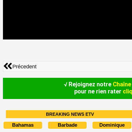
Précédent
Précedent
√ Rejoignez notre
Chaîne
pour ne rien rater
cli
BREAKING NEWS ETV
Bahamas
Barbade
Dominique