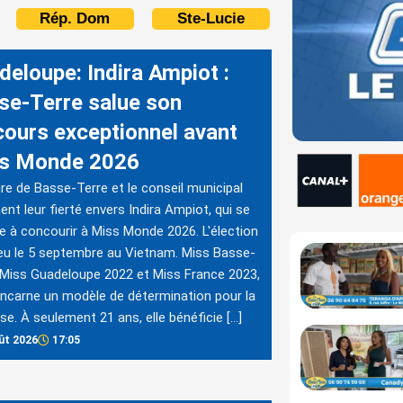
Rép. Dom
Ste-Lucie
deloupe: Indira Ampiot :
se-Terre salue son
cours exceptionnel avant
s Monde 2026
re de Basse-Terre et le conseil municipal
ent leur fierté envers Indira Ampiot, qui se
e à concourir à Miss Monde 2026. L'élection
ieu le 5 septembre au Vietnam. Miss Basse-
 Miss Guadeloupe 2022 et Miss France 2023,
 incarne un modèle de détermination pour la
se. À seulement 21 ans, elle bénéficie […]
ût 2026
17:05