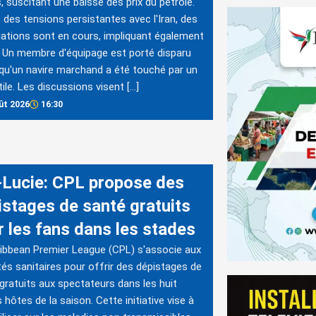
, suscitant une baisse des prix du pétrole.
 des tensions persistantes avec l'Iran, des
ations sont en cours, impliquant également
Un membre d'équipage est porté disparu
qu'un navire marchand a été touché par un
tile. Les discussions visent […]
ût 2026
16:30
-Lucie: CPL propose des
istages de santé gratuits
r les fans dans les stades
ibbean Premier League (CPL) s'associe aux
tés sanitaires pour offrir des dépistages de
gratuits aux spectateurs dans les huit
 hôtes de la saison. Cette initiative vise à