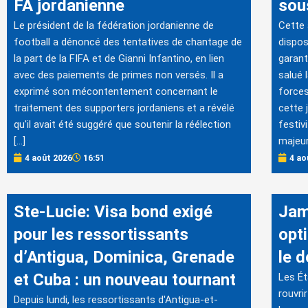
FA jordanienne
sous
Le président de la fédération jordanienne de
Cette
football a dénoncé des tentatives de chantage de
dispos
la part de la FIFA et de Gianni Infantino, en lien
garant
avec des paiements de primes non versés. Il a
salué 
exprimé son mécontentement concernant le
forces
traitement des supporters jordaniens et a révélé
cette 
qu'il avait été suggéré que soutenir la réélection
festiv
[…]
majeur
4 août 2026
16:51
4 ao
Ste-Lucie: Visa bond exigé
Jam
pour les ressortissants
opt
d’Antigua, Dominica, Grenade
le 
et Cuba : un nouveau tournant
Les Ét
rouvri
Depuis lundi, les ressortissants d'Antigua-et-