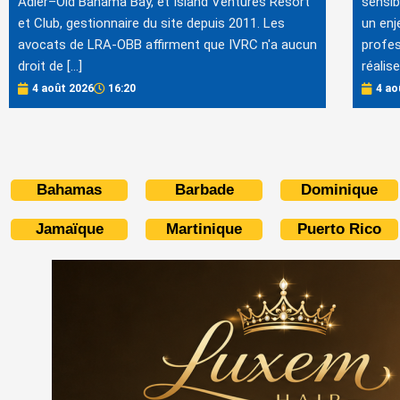
Adler–Old Bahama Bay, et Island Ventures Resort
sensib
et Club, gestionnaire du site depuis 2011. Les
un enj
avocats de LRA-OBB affirment que IVRC n'a aucun
profes
droit de […]
réalis
4 août 2026
16:20
4 ao
Bahamas
Barbade
Dominique
Jamaïque
Martinique
Puerto Rico