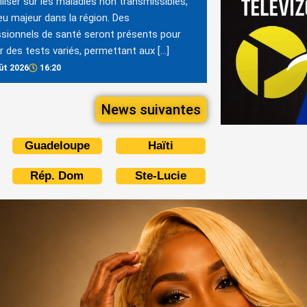
iliser sur les maladies non transmissibles,
eu majeur dans la région. Des
sionnels de santé seront présents pour
er des tests variés, permettant aux […]
ût 2026
16:20
News suivantes
Guadeloupe
Haïti
Rép. Dom
Ste-Lucie