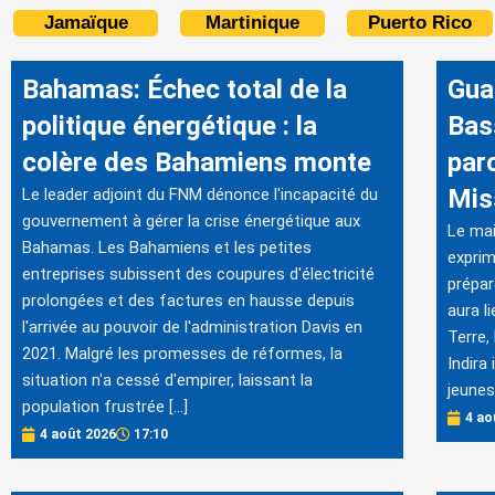
Jamaïque
Martinique
Puerto Rico
Bahamas: Échec total de la
Gua
politique énergétique : la
Bas
colère des Bahamiens monte
par
Mis
Le leader adjoint du FNM dénonce l'incapacité du
gouvernement à gérer la crise énergétique aux
Le mai
Bahamas. Les Bahamiens et les petites
exprim
entreprises subissent des coupures d'électricité
prépar
prolongées et des factures en hausse depuis
aura l
l'arrivée au pouvoir de l'administration Davis en
Terre,
2021. Malgré les promesses de réformes, la
Indira
situation n'a cessé d'empirer, laissant la
jeunes
population frustrée […]
4 ao
4 août 2026
17:10