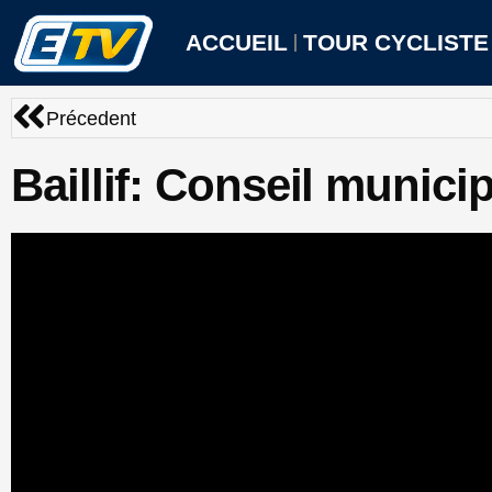
Aller
au
ACCUEIL
TOUR CYCLISTE
contenu
Précédent
Précedent
Baillif: Conseil municip