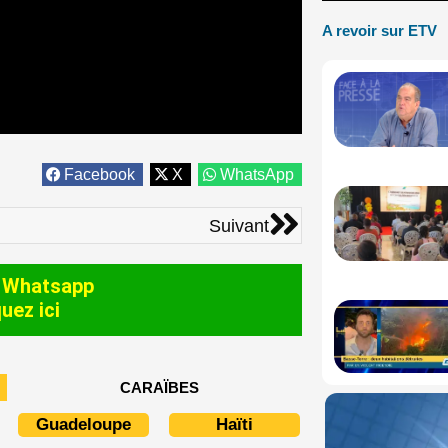
A revoir sur ETV
Facebook
X
WhatsApp
Suivant
Suivant
 Whatsapp
quez ici
CARAÏBES
Guadeloupe
Haïti