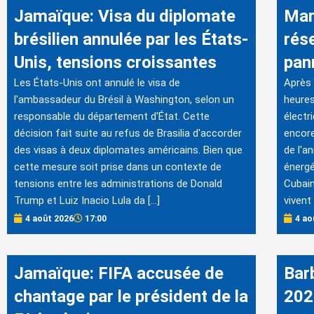
Jamaïque: Visa du diplomate
Mar
brésilien annulée par les États-
rés
Unis, tensions croissantes
pan
Les États-Unis ont annulé le visa de
Après 
l'ambassadeur du Brésil à Washington, selon un
heures
responsable du département d'État. Cette
électr
décision fait suite au refus de Brasilia d'accorder
encore
des visas à deux diplomates américains. Bien que
de l'a
cette mesure soit prise dans un contexte de
énergé
tensions entre les administrations de Donald
Cubain
Trump et Luiz Inacio Lula da […]
vivent 
4 août 2026
17:00
4 ao
Jamaïque: FIFA accusée de
Bar
chantage par le président de la
202