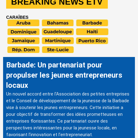
BREAKING NEWS ETV
CARAÏBES
Barbade: Un partenariat pour
propulser les jeunes entrepreneurs
locaux
Un nouvel accord entre l'Association des petites entreprises
et le Conseil de développement de la jeunesse de la Barbade
vise à soutenir les jeunes entrepreneurs. Cette initiative a
pour objectif de transformer des idées prometteuses en
entreprises florissantes. Ce partenariat ouvre des
perspectives intéressantes pour la jeunesse locale, en
favorisant l'innovation et l'entrepreneuriat.