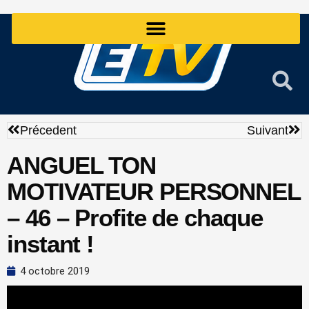
Aller
au
contenu
Précédent
Sui
Précedent
Suivant
ANGUEL TON
MOTIVATEUR PERSONNEL
– 46 – Profite de chaque
instant !
4 octobre 2019