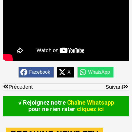
Facebook
X
WhatsApp
Précédent
Sui
Précedent
Suivant
√ Rejoignez notre
Chaîne Whatsapp
pour ne rien rater
cliquez ici