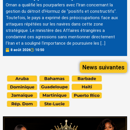
Oman a qualifié les pourparlers avec l'Iran concernant la
gestion du détroit d'Hormuz de "positifs et constructifs".
Toutefois, le pays a exprimé des préoccupations face aux
attaques répétées sur les navires dans cette zone
stratégique. Le ministère des Affaires étrangères a
condamné ces agressions sans mentionner directement
l'Iran et a souligné l'importance de poursuivre les […]
8 août 2026
10:50
News suivantes