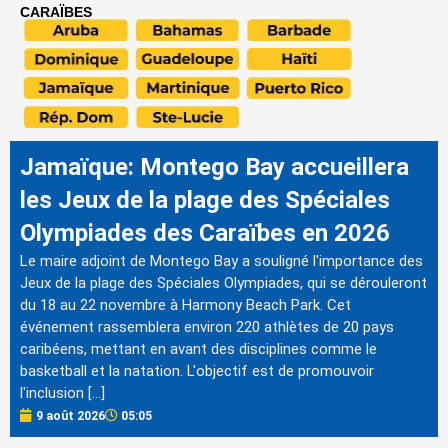
CARAÏBES
Jamaïque: Montego Bay accueillera
les Jeux de la plage des Spéciales
Olympiades des Caraïbes en 2026
Le maire adjoint de Montego Bay a souligné l'importance des
Jeux de la plage des Spéciales Olympiades, qui se dérouleront
du 18 au 22 novembre à Harmony Beach Park. Cet
événement rassemblera environ 220 athlètes de 20 pays
caribéens, mettant en avant des disciplines comme le
basketball et la natation. L'objectif est de promouvoir
l'inclusion […]
9 août 2026
05:05