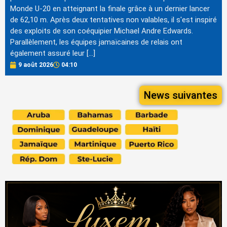
Monde U-20 en atteignant la finale grâce à un dernier lancer
de 62,10 m. Après deux tentatives non valables, il s'est inspiré
des exploits de son coéquipier Michael Andre Edwards.
Parallèlement, les équipes jamaïcaines de relais ont
également assuré leur […]
9 août 2026
04:10
News suivantes