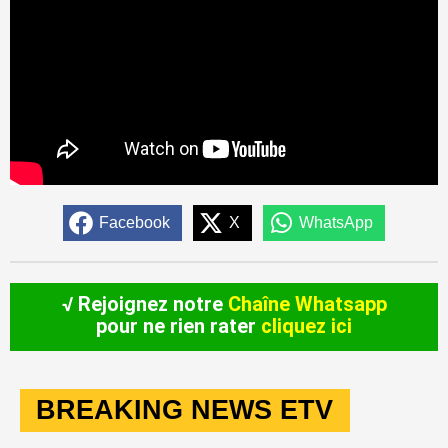
Facebook
X
WhatsApp
√ Rejoignez notre
Chaîne Whatsapp
pour ne rien rater
cliquez ici
BREAKING NEWS ETV