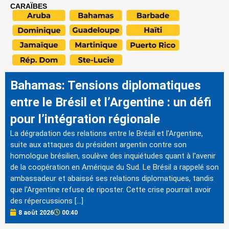
CARAÏBES
Bahamas: Tensions diplomatiques
entre le Brésil et l’Argentine : un défi
pour l’intégration régionale
La dégradation des relations entre le Brésil et l'Argentine,
suite aux attaques du président argentin contre son
homologue brésilien, soulève des inquiétudes quant à l'avenir
de la coopération en Amérique du Sud. Le Brésil a rappelé son
ambassadeur et abaissé ses relations diplomatiques, tandis
que l'Argentine refuse de riposter. Cette crise pourrait avoir
des répercussions […]
8 août 2026
00:40