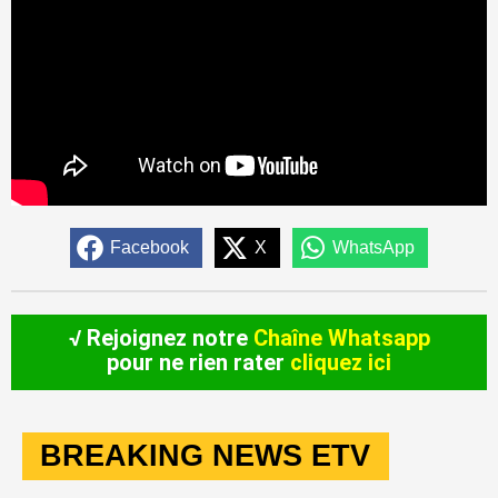
Facebook
X
WhatsApp
√ Rejoignez notre
Chaîne Whatsapp
pour ne rien rater
cliquez ici
BREAKING NEWS ETV