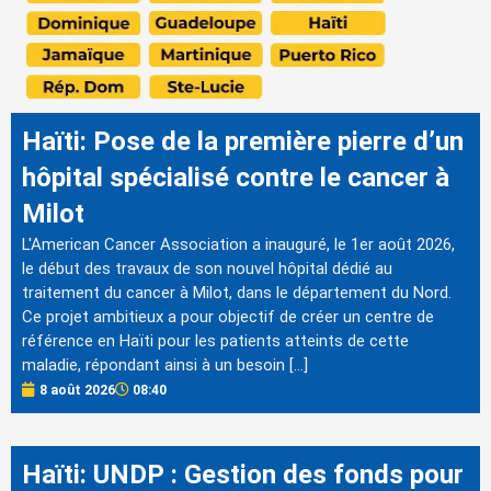
Haïti: Pose de la première pierre d’un
hôpital spécialisé contre le cancer à
Milot
L'American Cancer Association a inauguré, le 1er août 2026,
le début des travaux de son nouvel hôpital dédié au
traitement du cancer à Milot, dans le département du Nord.
Ce projet ambitieux a pour objectif de créer un centre de
référence en Haïti pour les patients atteints de cette
maladie, répondant ainsi à un besoin […]
8 août 2026
08:40
Haïti: UNDP : Gestion des fonds pour