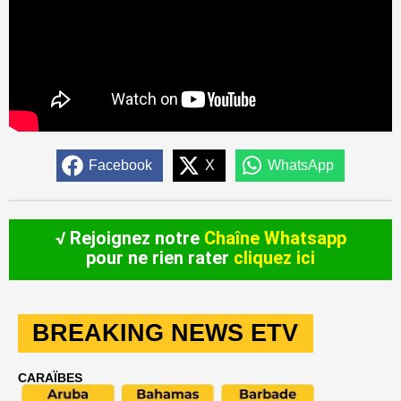
Facebook
X
WhatsApp
√ Rejoignez notre
Chaîne Whatsapp
pour ne rien rater
cliquez ici
BREAKING NEWS ETV
CARAÏBES