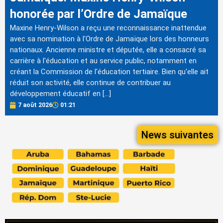
honorée par l’Ordre de Jamaïque
Maxine Henry-Wilson a reçu une reconnaissance inattendue
avec sa nomination à l'Ordre de Jamaïque lors des honneurs
nationaux. Ancienne ministre et députée, elle a consacré sa
carrière à l'éducation et au service public, notamment en
créant la Commission de l'éducation tertiaire. Bien qu'elle ait
réduit son activité, elle continue de contribuer au
développement éducatif en […]
7 août 2026
01:21
News suivantes