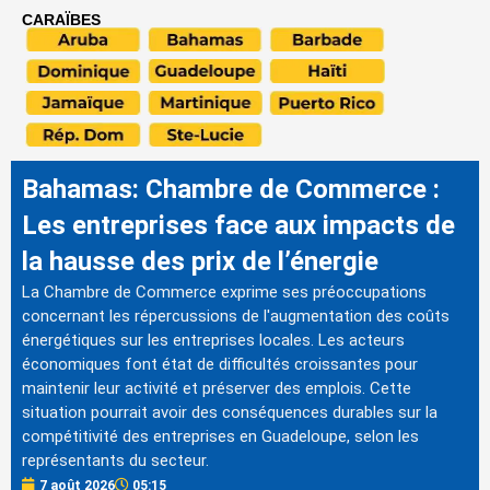
CARAÏBES
Bahamas: Chambre de Commerce :
Les entreprises face aux impacts de
la hausse des prix de l’énergie
La Chambre de Commerce exprime ses préoccupations
concernant les répercussions de l'augmentation des coûts
énergétiques sur les entreprises locales. Les acteurs
économiques font état de difficultés croissantes pour
maintenir leur activité et préserver des emplois. Cette
situation pourrait avoir des conséquences durables sur la
compétitivité des entreprises en Guadeloupe, selon les
représentants du secteur.
7 août 2026
05:15