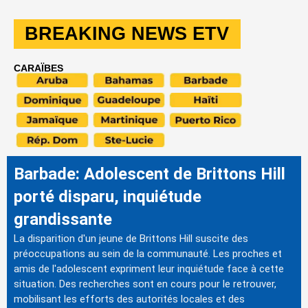
BREAKING NEWS ETV
CARAÏBES
Barbade: Adolescent de Brittons Hill
porté disparu, inquiétude
grandissante
La disparition d'un jeune de Brittons Hill suscite des
préoccupations au sein de la communauté. Les proches et
amis de l'adolescent expriment leur inquiétude face à cette
situation. Des recherches sont en cours pour le retrouver,
mobilisant les efforts des autorités locales et des