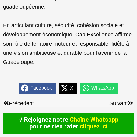
guadeloupéenne.
En articulant culture, sécurité, cohésion sociale et
développement économique, Cap Excellence affirme
son rôle de territoire moteur et responsable, fidèle à
une vision ambitieuse et durable pour l'avenir de la
Guadeloupe.
Facebook
X
WhatsApp
Précédent
Sui
Précedent
Suivant
√ Rejoignez notre
Chaîne Whatsapp
pour ne rien rater
cliquez ici