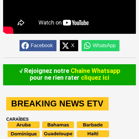
Facebook
X
WhatsApp
√ Rejoignez notre
Chaîne Whatsapp
pour ne rien rater
cliquez ici
BREAKING NEWS ETV
CARAÏBES