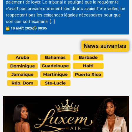
paiement de loyer. Le tribunal a souligné que la requérante
n'avait pas précisé comment ses droits avaient été violés, ne
respectant pas les exigences légales nécessaires pour que
son cas soit examiné. […]
10 août 2026
00:05
News suivantes