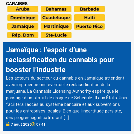
CARAÏBES
Jamaïque : l’espoir d’une
reclassification du cannabis pour
booster l’industrie
Les acteurs du secteur du cannabis en Jamaïque attendent
avec impatience une éventuelle reclassification de la
marijuana. La Cannabis Licensing Authority espère que le
passage à un statut de drogue de Schedule III aux États-Unis
facilitera l'accès au système bancaire et aux subventions
pour les entreprises locales. Bien que l'incertitude persiste,
des progrès significatifs ont […]
7 août 2026
07:41