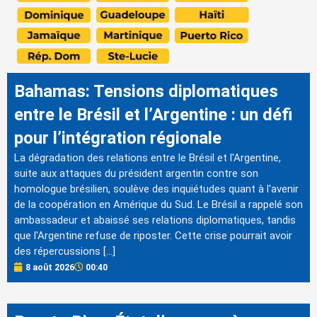
Bahamas: Tensions diplomatiques
entre le Brésil et l’Argentine : un défi
pour l’intégration régionale
La dégradation des relations entre le Brésil et l'Argentine,
suite aux attaques du président argentin contre son
homologue brésilien, soulève des inquiétudes quant à l'avenir
de la coopération en Amérique du Sud. Le Brésil a rappelé son
ambassadeur et abaissé ses relations diplomatiques, tandis
que l'Argentine refuse de riposter. Cette crise pourrait avoir
des répercussions […]
8 août 2026
00:40