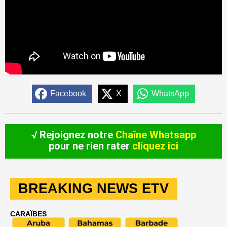
Facebook
X
WhatsApp
√ Rejoignez notre
Chaîne Whatsapp
pour ne rien rater
cliquez ici
BREAKING NEWS ETV
CARAÏBES