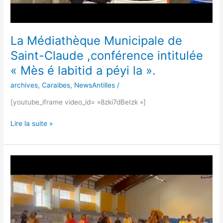
a
péyi
la
La Médiathèque Municipale de
».
Saint-Claude ,conférence intitulée
« Mès é labitid a péyi la ».
archives
,
Caraibes
,
NewsAntilles
/
[youtube_iframe video_id= »8zki7dBeIzk »]
Lire la suite »
Dans
le
cadre
de
la
Semaine