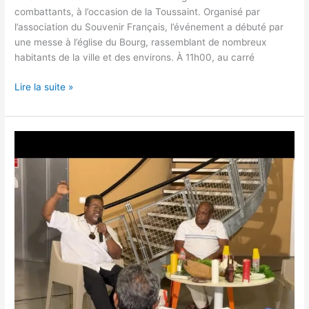
combattants, à l’occasion de la Toussaint. Organisé par
l’association du Souvenir Français, l’événement a débuté par
une messe à l’église du Bourg, rassemblant de nombreux
habitants de la ville et des environs. À 11h00, au carré
Lire la suite »
La
Médiathèque
Municipale
de
Saint-
Claude
,conférence
intitulée
«
Mès
é
labitid