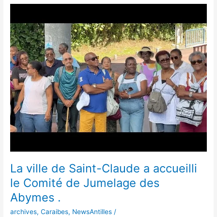
La
ville
de
Saint-
Claude
a
accueilli
le
Comité
de
Jumelage
des
Abymes
.
La ville de Saint-Claude a accueilli
le Comité de Jumelage des
Abymes .
archives
,
Caraibes
,
NewsAntilles
/