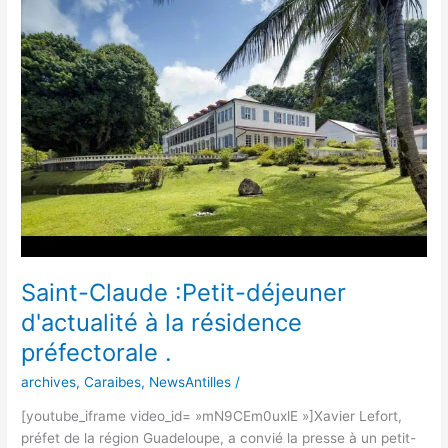
:Petit-
déjeuner
d'actualité
à
la
résidence
préfectorale
.
Saint-Claude :Petit-déjeuner
d'actualité à la résidence
préfectorale .
archives
,
Caraibes
,
NewsAntilles
/
[youtube_iframe video_id= »mN9CEm0uxlE »]Xavier Lefort,
préfet de la région Guadeloupe, a convié la presse à un petit-