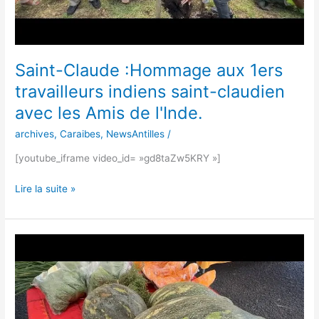
Amis
de
l'Inde.
Saint-Claude :Hommage aux 1ers
travailleurs indiens saint-claudien
avec les Amis de l'Inde.
archives
,
Caraibes
,
NewsAntilles
/
[youtube_iframe video_id= »gd8taZw5KRY »]
Lire la suite »
Saint-
Claude
:
Foire
au