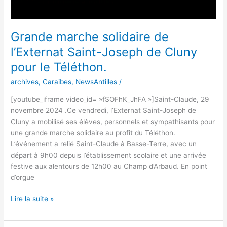
Grande marche solidaire de
l’Externat Saint-Joseph de Cluny
pour le Téléthon.
archives
,
Caraibes
,
NewsAntilles
/
[youtube_iframe video_id= »fSOFhK_JhFA »]Saint-Claude, 29
novembre 2024 .Ce vendredi, l’Externat Saint-Joseph de
Cluny a mobilisé ses élèves, personnels et sympathisants pour
une grande marche solidaire au profit du Téléthon.
L’événement a relié Saint-Claude à Basse-Terre, avec un
départ à 9h00 depuis l’établissement scolaire et une arrivée
festive aux alentours de 12h00 au Champ d’Arbaud. En point
d’orgue
Lire la suite »