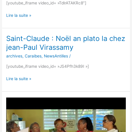
[youtube_iframe video_id= »TdlrATAKRc8″]
KASIKA
.
Lire la suite »
Saint-Claude : Noël an plato la chez
Saint-
Claude
jean-Paul Virassamy
:
archives
,
Caraibes
,
NewsAntilles
/
Noël
an
[youtube_iframe video_id= »JS4Pfh3k89I »]
plato
la
Lire la suite »
chez
jean-
Paul
Retour
Virassamy
sur
le
Chanté
Noël