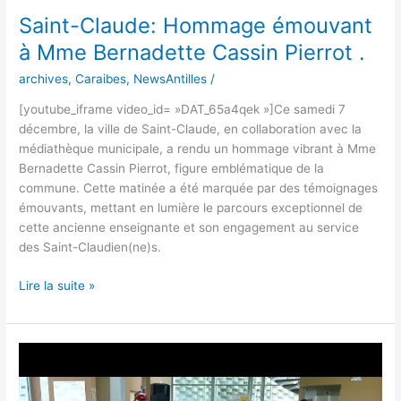
Saint-Claude: Hommage émouvant
à Mme Bernadette Cassin Pierrot .
archives
,
Caraibes
,
NewsAntilles
/
[youtube_iframe video_id= »DAT_65a4qek »]Ce samedi 7
décembre, la ville de Saint-Claude, en collaboration avec la
médiathèque municipale, a rendu un hommage vibrant à Mme
Bernadette Cassin Pierrot, figure emblématique de la
commune. Cette matinée a été marquée par des témoignages
émouvants, mettant en lumière le parcours exceptionnel de
cette ancienne enseignante et son engagement au service
des Saint-Claudien(ne)s.
Lire la suite »
Saint-
Claude:
Hommage