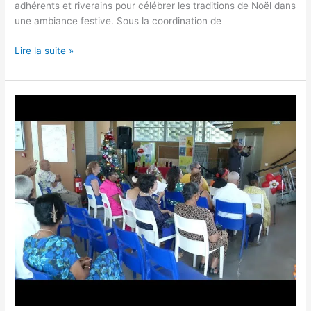
adhérents et riverains pour célébrer les traditions de Noël dans
une ambiance festive. Sous la coordination de
Lire la suite »
Saint-
Claude:
Hommage
émouvant
à
Mme
Bernadette
Cassin
Pierrot
.