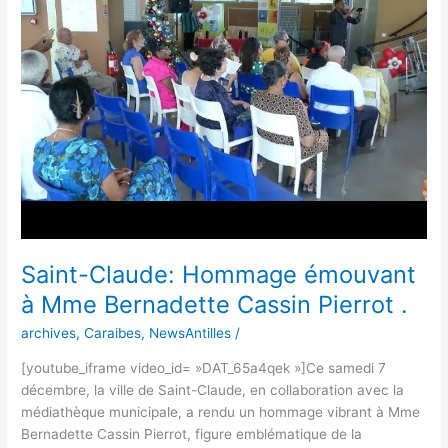
émouvant
à
Mme
Bernadette
Cassin
Pierrot
.
Saint-Claude: Hommage émouvant
à Mme Bernadette Cassin Pierrot .
archives
,
Caraibes
,
NewsAntilles
/
[youtube_iframe video_id= »DAT_65a4qek »]Ce samedi 7
décembre, la ville de Saint-Claude, en collaboration avec la
médiathèque municipale, a rendu un hommage vibrant à Mme
Bernadette Cassin Pierrot, figure emblématique de la