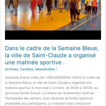
Bleue,
la
ville
de
Saint-
Claude
a
organisé
une
Dans le cadre de la Semaine Bleue,
matinée
sportive
la ville de Saint-Claude a organisé
.
une matinée sportive .
archives
,
Caraibes
,
NewsAntilles
/
[youtube_iframe video_id= »SBor6GSb9mE »]Dans le cadre de
la Semaine Bleue, la ville de Saint-Claude a organisé une
matinée sportive le mercredi 2 octobre, de 9h00 à 12h00, au
gymnase Daniel Cassin. Le thème de l'événement était les
Olympiades des seniors, avec diverses activités sportives
proposées aux participants. La matinée s'est conclue en