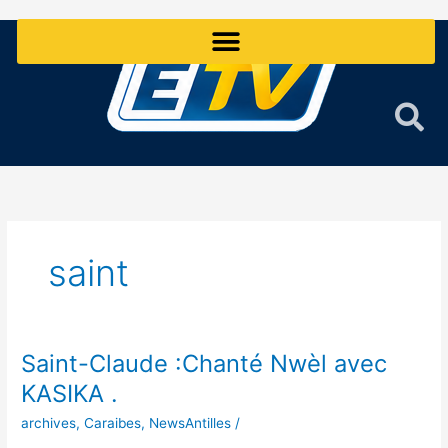
Aller
au
contenu
saint
Saint-Claude :Chanté Nwèl avec
Saint-
Claude
KASIKA .
:Chanté
archives
,
Caraibes
,
NewsAntilles
/
Nwèl
avec