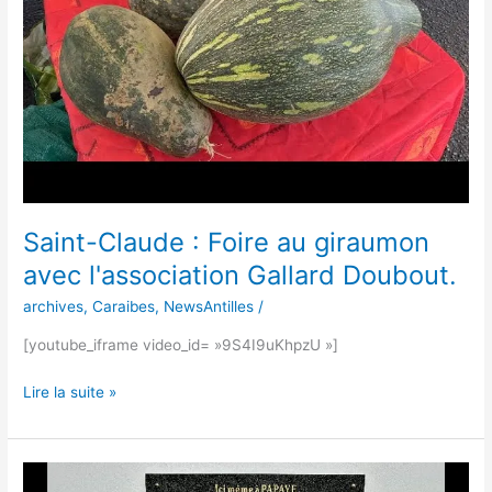
giraumon
avec
l'association
Gallard
Doubout.
Saint-Claude : Foire au giraumon
avec l'association Gallard Doubout.
archives
,
Caraibes
,
NewsAntilles
/
[youtube_iframe video_id= »9S4I9uKhpzU »]
Lire la suite »
Saint-