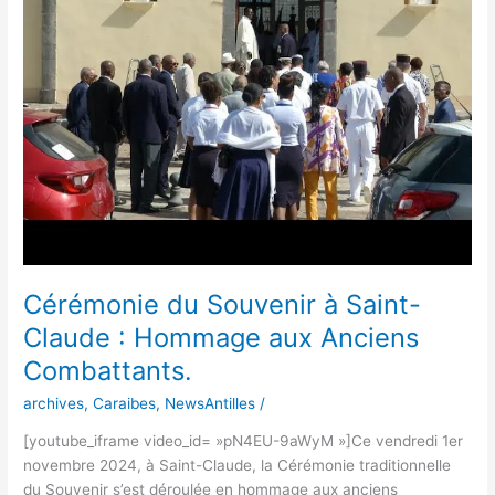
à
Saint-
Claude
:
Hommage
aux
Anciens
Combattants.
Cérémonie du Souvenir à Saint-
Claude : Hommage aux Anciens
Combattants.
archives
,
Caraibes
,
NewsAntilles
/
[youtube_iframe video_id= »pN4EU-9aWyM »]Ce vendredi 1er
novembre 2024, à Saint-Claude, la Cérémonie traditionnelle
du Souvenir s’est déroulée en hommage aux anciens