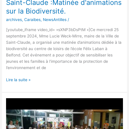
Saint-Claude :Matinée d'animations
sur la Biodiversité.
archives
,
Caraibes
,
NewsAntilles
/
[youtube_iframe video_id= »sXNP3bDsPtM »]Ce mercredi 25
septembre 2024, Mme Lucie Weck-Mirre, maire de la Ville de
Saint-Claude, a organisé une matinée d’animations dédiée à la
biodiversité au centre de loisirs de l’école Félix Laban à
Belfond. Cet événement a pour objectif de sensibiliser les
jeunes et les familles à l’importance de la protection de
l’environnement et de
Lire la suite »
Saint-
Claude
Présentation
de
l'ouvrage