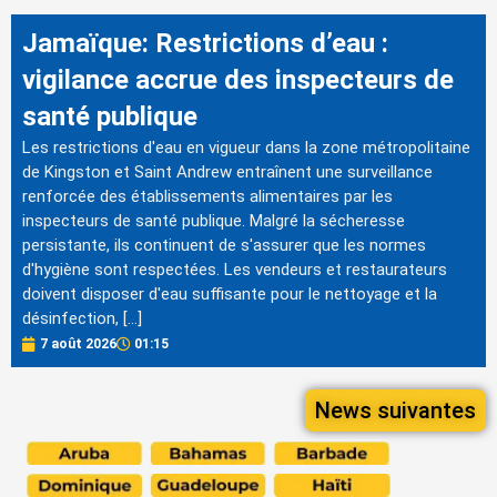
Jamaïque: Restrictions d’eau :
vigilance accrue des inspecteurs de
santé publique
Les restrictions d'eau en vigueur dans la zone métropolitaine
de Kingston et Saint Andrew entraînent une surveillance
renforcée des établissements alimentaires par les
inspecteurs de santé publique. Malgré la sécheresse
persistante, ils continuent de s'assurer que les normes
d'hygiène sont respectées. Les vendeurs et restaurateurs
doivent disposer d'eau suffisante pour le nettoyage et la
désinfection, […]
7 août 2026
01:15
News suivantes