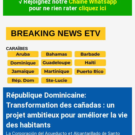
√ Rejoignez notre
Chaîne Whatsapp
pour ne rien rater
cliquez ici
BREAKING NEWS ETV
CARAÏBES
République Dominicaine:
Transformation des cañadas : un
projet ambitieux pour améliorer la vie
des habitants
La Corporación del Acueducto et Alcantarillado de Santo