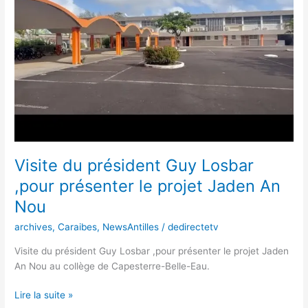
,pour
présenter
le
projet
Jaden
An
Nou
Visite du président Guy Losbar
,pour présenter le projet Jaden An
Nou
archives
,
Caraibes
,
NewsAntilles
/
dedirectetv
Visite du président Guy Losbar ,pour présenter le projet Jaden
An Nou au collège de Capesterre-Belle-Eau.
Lire la suite »