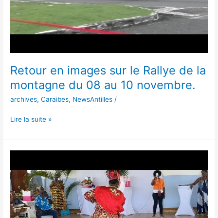
du
08
au
10
novembre.
Retour en images sur le Rallye de la
montagne du 08 au 10 novembre.
archives
,
Caraibes
,
NewsAntilles
/
Lire la suite »
Retour
en
images
sur
l'élection
de