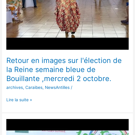
la
Reine
semaine
bleue de
Bouillante
,mercredi
2
octobre.
Retour en images sur l'élection de
la Reine semaine bleue de
Bouillante ,mercredi 2 octobre.
archives
,
Caraibes
,
NewsAntilles
/
Lire la suite »
Retour
en