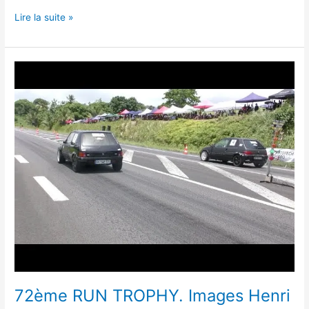
Lire la suite »
72ème
RUN
TROPHY.
Images
Henri
TITANA
.
72ème RUN TROPHY. Images Henri