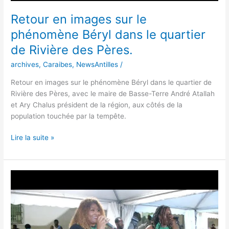
Retour en images sur le
phénomène Béryl dans le quartier
de Rivière des Pères.
archives
,
Caraibes
,
NewsAntilles
/
Retour en images sur le phénomène Béryl dans le quartier de
Rivière des Pères, avec le maire de Basse-Terre André Atallah
et Ary Chalus président de la région, aux côtés de la
population touchée par la tempête.
Lire la suite »
Vieux-
Habitants
:Retour
en
images