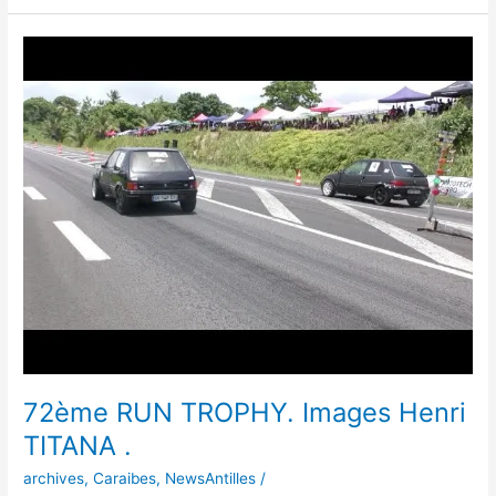
72ème
RUN
TROPHY.
Images
Henri
TITANA
.
72ème RUN TROPHY. Images Henri
TITANA .
archives
,
Caraibes
,
NewsAntilles
/