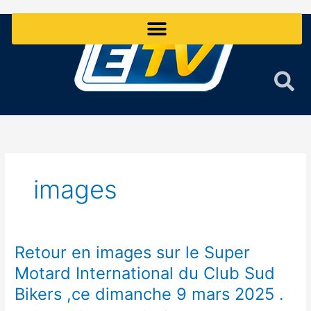
Aller
au
contenu
images
Retour en images sur le Super
Retour
en
Motard International du Club Sud
images
Bikers ,ce dimanche 9 mars 2025 .
sur
le