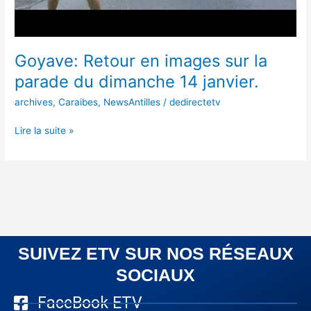
Goyave: Retour en images sur la
parade du dimanche 14 janvier.
archives
,
Caraibes
,
NewsAntilles
/
dedirectetv
Lire la suite »
SUIVEZ ETV SUR NOS RÉSEAUX
SOCIAUX
FaceBook ETV