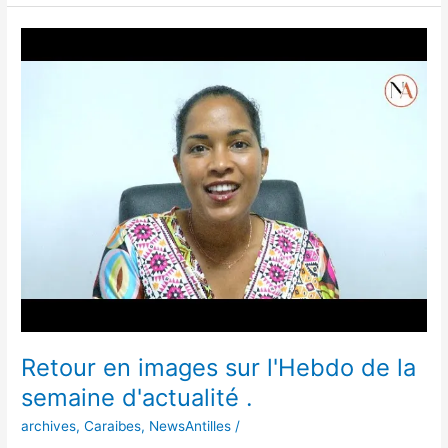
Retour
en
images
sur
l'Hebdo
de
la
semaine
d'actualité
.
Retour en images sur l'Hebdo de la
semaine d'actualité .
archives
,
Caraibes
,
NewsAntilles
/