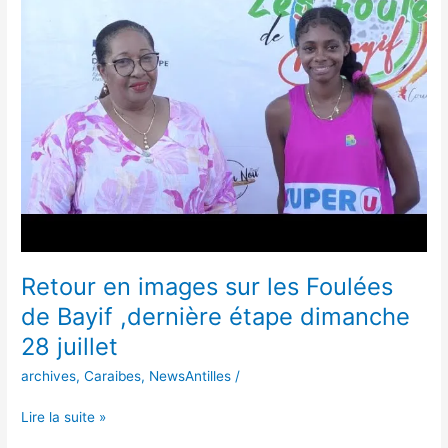
images
sur
les
Foulées
de
Bayif
,dernière
étape
dimanche
28
juillet
Retour en images sur les Foulées
de Bayif ,dernière étape dimanche
28 juillet
archives
,
Caraibes
,
NewsAntilles
/
Lire la suite »