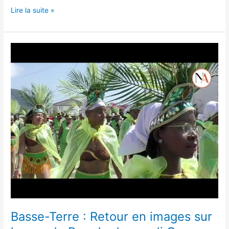
Lire la suite »
Basse-
Terre
:
Retour
en
images
sur
la
grande
Parade
du
mardi
Gras.
Basse-Terre : Retour en images sur