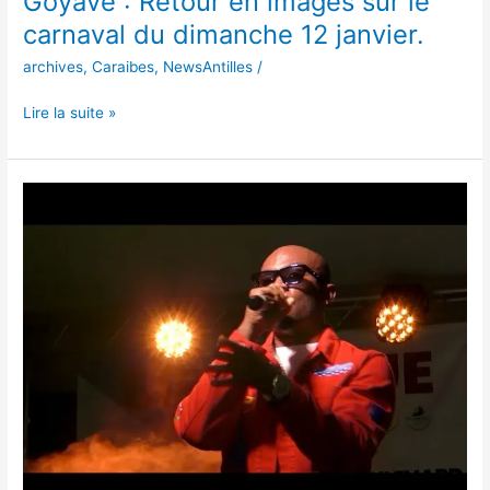
Goyave : Retour en images sur le
carnaval du dimanche 12 janvier.
archives
,
Caraibes
,
NewsAntilles
/
Lire la suite »
Basse-
Terre
:Retour
en
images
sur
le
Show
live
Boulevard
des
artisans
.