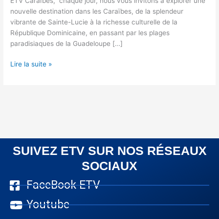
ETV Caraïbes, chaque jour, nous vous invitons à explorer une
nouvelle destination dans les Caraïbes, de la splendeur
vibrante de Sainte-Lucie à la richesse culturelle de la
République Dominicaine, en passant par les plages
paradisiaques de la Guadeloupe […]
Lire la suite »
SUIVEZ ETV SUR NOS RÉSEAUX
SOCIAUX
FaceBook ETV
Youtube