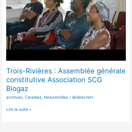
constitutive
Association
SCG
Biogaz
Trois-Rivières : Assemblée générale
constitutive Association SCG
Biogaz
archives
,
Caraibes
,
NewsAntilles
/
dedirectetv
Lire la suite »