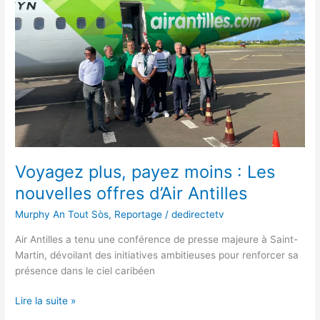
Les
nouvelles
offres
d’Air
Antilles
Voyagez plus, payez moins : Les
nouvelles offres d’Air Antilles
Murphy An Tout Sòs
,
Reportage
/
dedirectetv
Air Antilles a tenu une conférence de presse majeure à Saint-
Martin, dévoilant des initiatives ambitieuses pour renforcer sa
présence dans le ciel caribéen
Lire la suite »