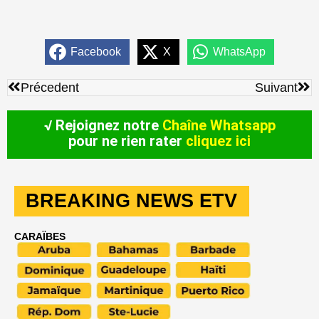
Facebook
X
WhatsApp
Précédent
Sui
Précedent
Suivant
√ Rejoignez notre
Chaîne Whatsapp
pour ne rien rater
cliquez ici
BREAKING NEWS ETV
CARAÏBES