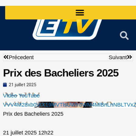
Aller
au
contenu
Précédent
Sui
Précedent
Suivant
Prix des Bacheliers 2025
21 juillet 2025
Vidéo YouTube
VVV4M28xb0VrX19MVTlsUWlrdWM4MlBnLnNBLTVxZ
Prix des Bacheliers 2025
21 juillet 2025 12h22