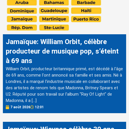
Jamaïque: William Orbit, célèbre
producteur de musique pop, s’éteint
à 69 ans
William Orbit, producteur britannique primé, est décédé à l'âge
de 69 ans, comme l'ont annoncé sa famille et ses amis. Né à
Londres, il a marqué l'industrie musicale en collaborant avec
des artistes de renom tels que Madonna, Britney Spears et
U2. Réputé pour son travail sur l'album "Ray Of Light" de
Madonna, il a […]
7 août 2026
12:01