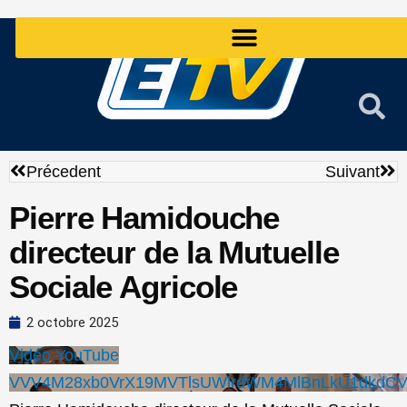
Aller
au
contenu
Précédent
Sui
Précedent
Suivant
Pierre Hamidouche
directeur de la Mutuelle
Sociale Agricole
2 octobre 2025
Vidéo YouTube
VVV4M28xb0VrX19MVTlsUWlrdWM4MlBnLkU1dkdC