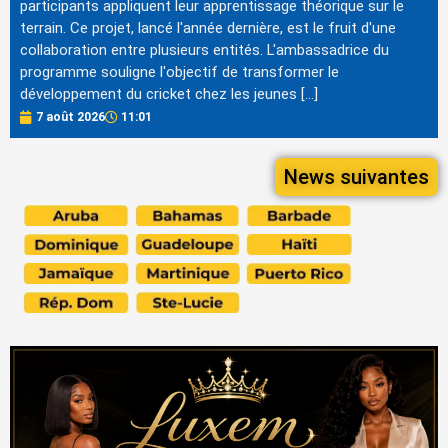
participants appliquent leur apprentissage théorique sur le
terrain. Ce projet, lancé l'année dernière, est le fruit d'une
collaboration entre plusieurs entités. L'ambassadrice du
programme souligne l'objectif de transformer le
développement du cricket chez les jeunes […]
7 août 2026
11:01
News suivantes