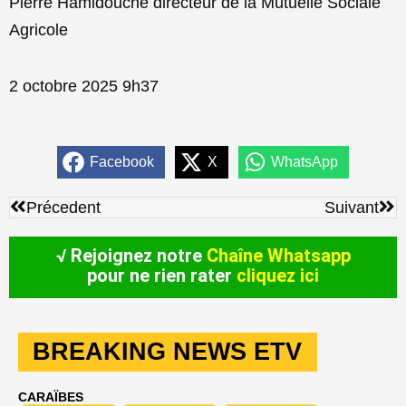
Pierre Hamidouche directeur de la Mutuelle Sociale
Agricole
2 octobre 2025 9h37
Facebook
X
WhatsApp
Précédent
Sui
Précedent
Suivant
√ Rejoignez notre
Chaîne Whatsapp
pour ne rien rater
cliquez ici
BREAKING NEWS ETV
CARAÏBES